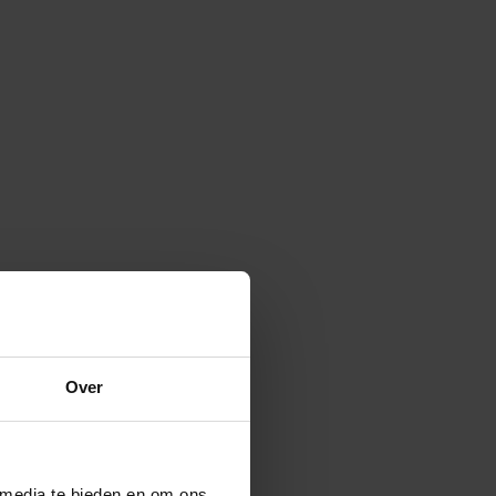
Over
 media te bieden en om ons