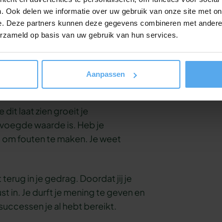
. Ook delen we informatie over uw gebruik van onze site met on
werken aan
e. Deze partners kunnen deze gegevens combineren met andere i
leveren
erzameld op basis van uw gebruik van hun services.
Aanpassen
wen groeit
dit laat zien groeit je
evoegde waarde is. Heb je
g om fouten te maken. Je weet
 terug in je gedrag. Doordat jij je
t in. Je durft je mening te geven en
successen je al hebt bereikt.