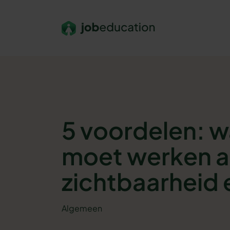
Verder naar navigatie
Ga naar hoofdinhoud
Footer
5 voordelen: w
moet werken a
zichtbaarheid 
Algemeen