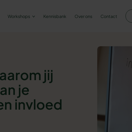
Workshops
Kennisbank
Over ons
Contact
aarom jij
an je
en invloed