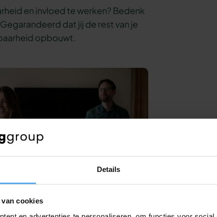
arheid en invloed te werken? Bedenk
Gegarandeerd dat jij de rest van je
chtbaarheid opbouwt.
Details
 van cookies
ent en advertenties te personaliseren, om functies voor social