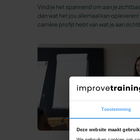
Vind je het spannend om aan je zichtba
dan wat het jou allemaal kan opleveren! 
carrière profijt hebt van wat je aan zi
Toestemming
Deze website maakt gebruik
We gebruiken cookies om cont