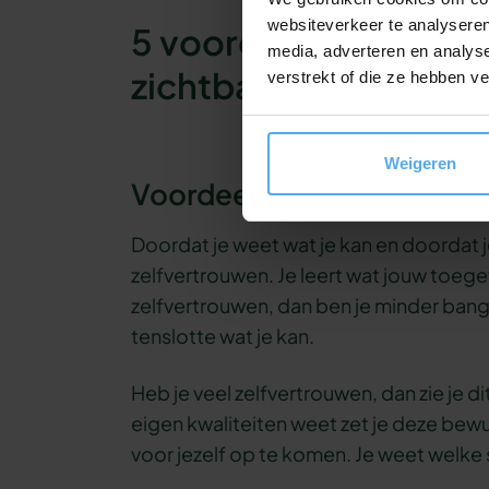
websiteverkeer te analyseren
5 voordelen die het 
media, adverteren en analys
zichtbaarheid jou op
verstrekt of die ze hebben v
Weigeren
Voordeel 1: Je zelfvertrou
Doordat je weet wat je kan en doordat je 
zelfvertrouwen. Je leert wat jouw toeg
zelfvertrouwen, dan ben je minder ban
tenslotte wat je kan.
Heb je veel zelfvertrouwen, dan zie je dit
eigen kwaliteiten weet zet je deze bewus
voor jezelf op te komen. Je weet welke 