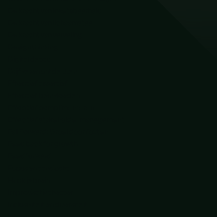
De kracht van kwetsbaarheid
De kracht van lichaamstaal
De kracht van verveling
Design thinking
Digital detox
Drijfveren ontdekken
Effectief assertief
Effectief beïnvloeden
Effectief complimenteren
Effectief stakeholder management
Fail Forward: Groei door fouten
Feedback for growth
Feedforward
Focus en aandacht
Hack je brein
Improvisatietheater
Inclusiviteit en diversiteit
Interculturele communicatie