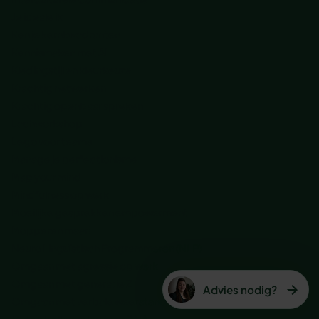
Je ideale ik
Ken je kernkwadranten
Kennismaken met AI
Kledingstijl en kleurkeuze
Krachtig netwerken
Krachtig openbaar spreken
Lachworkshop
Lego voor teams
Manage je perfectionisme
Map your mind
Mindfulness op werk
Moeilijke gesprekken empowerment
Mopperen maar!
Neuro Linguïstisch Programmeren (NLP)
Omgaan met agressie op werk
Omgaan met generatie Z
Advies nodig?
Omgaan met verbale weerstand
Ontdek elkaars kantoor DNA