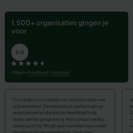
1.500+ organisaties
gingen je
voor
9.0
Volgens
Feedback Company
De feedback workshop van Job Education was
J
erg waardevol. De sessie sloot perfect aan op
v
onze behoeften dankzij de flexibiliteit in de
Z
opzet van het programma. Het contact verliep
c
snel en prettig. We zijn zeer tevreden over zowel
n
de inhoud als de begeleiding. Zeker een
h