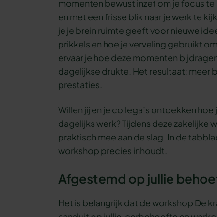
momenten bewust inzet om je focus te he
en met een frisse blik naar je werk te k
je je brein ruimte geeft voor nieuwe i
prikkels en hoe je verveling gebruikt om
ervaar je hoe deze momenten bijdragen
dagelijkse drukte. Het resultaat: meer 
prestaties.
Willen jij en je collega’s ontdekken hoe 
dagelijks werk? Tijdens deze zakelijke w
praktisch mee aan de slag. In de tabbla
workshop precies inhoudt.
Afgestemd op jullie behoe
Het is belangrijk dat de workshop De k
aansluit op jullie leerbehoefte en wer