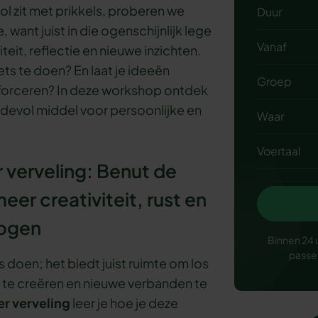
ol zit met prikkels, proberen we
Duur
 want juist in die ogenschijnlijk lege
Vanaf
eit, reflectie en nieuwe inzichten.
iets te doen? En laat je ideeën
Groep
 forceren? In deze workshop ontdek
ardevol middel voor persoonlijke en
Waar
Voertaal
verveling: Benut de
eer creativiteit, rust en
ogen
Binnen 24 
passe
 doen; het biedt juist ruimte om los
 te creëren en nieuwe verbanden te
er verveling
leer je hoe je deze