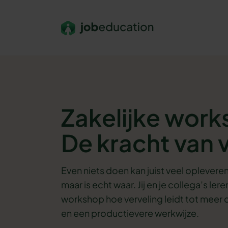
Verder naar navigatie
Ga naar hoofdinhoud
Footer
Zakelijke wor
De kracht van 
Even niets doen kan juist veel opleveren.
maar is echt waar. Jij en je collega’s le
workshop hoe verveling leidt tot meer cr
en een productievere werkwijze.