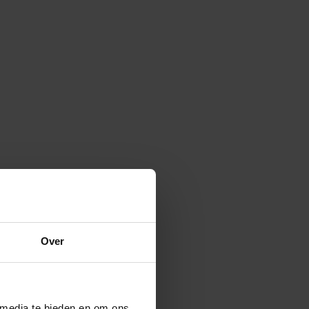
Over
 media te bieden en om ons