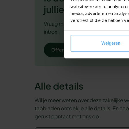
jullie?
websiteverkeer te analyseren
media, adverteren en analys
verstrekt of die ze hebben v
Vraag meteen een
vrijblijvende
off
inbox!
Weigeren
Offerte aanvragen
Alle details
Wil je meer weten over deze zakelijke
tabbladen ontdek je alle details. En he
gerust
contact
met ons op.