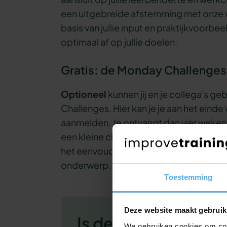
een uitgebreide afstemming met onze w
basis van jullie input en praktijkvoo
optimaal af op jullie doelen.
Gratis: de Monday Challenges
Optioneel
kunnen jij en je collega's 
Challenges. Hier kan je je aan het eind
aanmelden. Je ontvangt dan vier weke
een kleine challenge op het gebied van 
het eenvoudiger om ook na de workshop 
onderwerp. Dat zorgt voor een nog gro
Toestemming
Deze website maakt gebruik
Is deze workshop i
We gebruiken cookies om cont