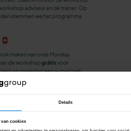
orkshop adviseur en de trainer. Op
rbeelden stemmen we het programma
 📮
gebruik maken van onze Monday
e van de workshop
grátis
voor
n lang op maandag een e-mail met
de kracht van verveling. Zo wordt
actief bezig te blijven met het
ter leerrendement.
Details
 van cookies
nteressant voor
ent en advertenties te personaliseren, om functies voor social