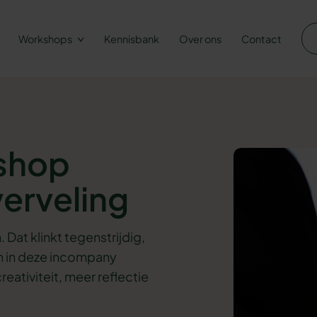
Workshops
Kennisbank
Over ons
Contact
kshop
verveling
 Dat klinkt tegenstrijdig,
ren in deze incompany
eativiteit, meer reflectie