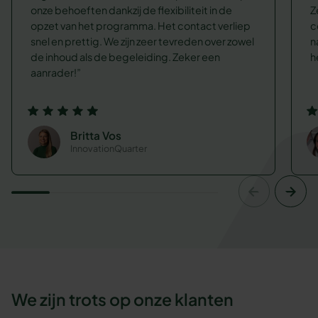
onze behoeften dankzij de flexibiliteit in de
Z
opzet van het programma. Het contact verliep
c
snel en prettig. We zijn zeer tevreden over zowel
n
de inhoud als de begeleiding. Zeker een
h
aanrader!
Britta Vos
InnovationQuarter
We zijn trots op onze klanten