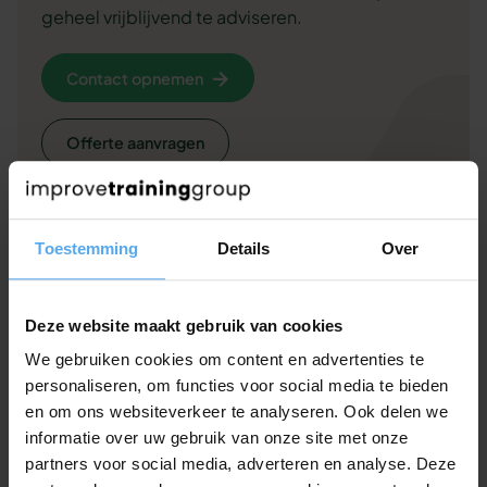
geheel vrijblijvend te adviseren.
Contact opnemen
Offerte aanvragen
Of bel ons gewoon even op 030 - 227 2404
Toestemming
Details
Over
Veelgestelde vragen over deze
Deze website maakt gebruik van cookies
workshop
We gebruiken cookies om content en advertenties te
personaliseren, om functies voor social media te bieden
Andere klanten hadden deze vragen. Misschien helpt
en om ons websiteverkeer te analyseren. Ook delen we
het jou ook.
informatie over uw gebruik van onze site met onze
partners voor social media, adverteren en analyse. Deze