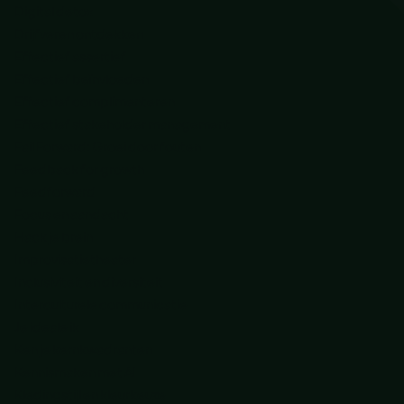
Digital detox
Drijfveren ontdekken
Effectief assertief
Effectief beïnvloeden
Effectief complimenteren
Effectief stakeholder management
Fail Forward: Groei door fouten
Feedback for growth
Feedforward
Focus en aandacht
Hack je brein
Improvisatietheater
Inclusiviteit en diversiteit
Interculturele communicatie
Je ideale ik
Ken je kernkwadranten
Kennismaken met AI
Kledingstijl en kleurkeuze