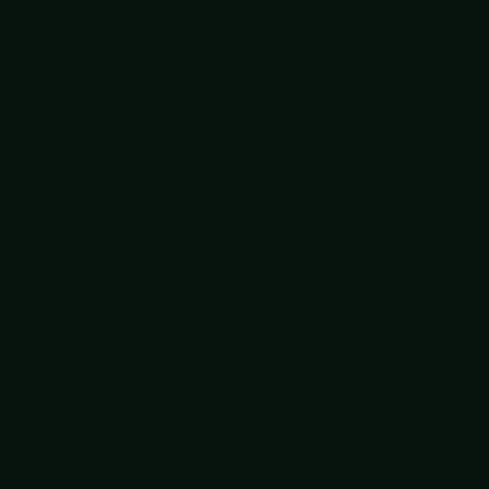
Krachtig netwerken
Krachtig openbaar spreken
Lachworkshop
Lego voor teams
Manage je perfectionisme
Map your mind
Mindfulness op werk
Moeilijke gesprekken empowerment
Mopperen maar!
Neuro Linguïstisch Programmeren (NLP)
Omgaan met agressie op werk
Omgaan met generatie Z
Omgaan met verbale weerstand
Ontdek elkaars kantoor DNA
Ouderschap en werk
Overleef de kantoortuin
Personal branding
Persoonlijk leiderschap