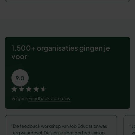
1.500+ organisaties
gingen je
voor
9.0
Volgens
Feedback Company
De feedback workshop van Job Education was
J
erg waardevol. De sessie sloot perfect aan op
v