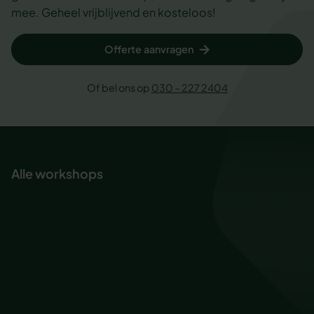
mee. Geheel vrijblijvend en kosteloos!
Offerte aanvragen
Of bel ons op
030 – 227 2404
Alle workshops
Ademhaling voor rust en focus
Baas in eigen inbox
Creativiteit en innovatievermogen
De kracht van kwetsbaarheid
De kracht van lichaamstaal
De kracht van verveling
Design thinking