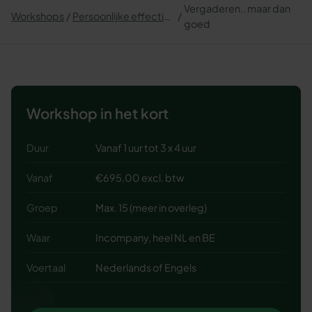
Vergaderen.. maar dan
Workshops
Persoonlijke effectiviteit
goed
Workshop in het kort
Duur
Vanaf 1 uur tot 3 x 4 uur
Vanaf
€695,00 excl. btw
Groep
Max. 15 (meer in overleg)
Waar
Incompany, heel NL en BE
Voertaal
Nederlands of Engels