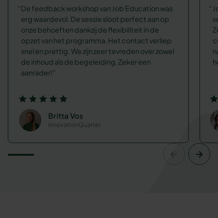
De feedback workshop van Job Education was
J
erg waardevol. De sessie sloot perfect aan op
v
onze behoeften dankzij de flexibiliteit in de
Z
opzet van het programma. Het contact verliep
c
snel en prettig. We zijn zeer tevreden over zowel
n
de inhoud als de begeleiding. Zeker een
h
aanrader!
Britta Vos
InnovationQuarter