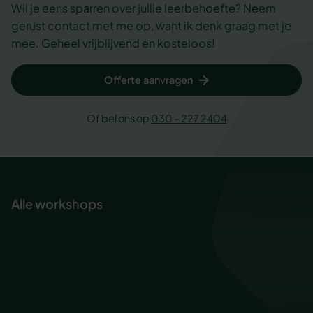
Wil je eens sparren over jullie leerbehoefte? Neem
gerust contact met me op, want ik denk graag met je
mee. Geheel vrijblijvend en kosteloos!
Offerte aanvragen
Of bel ons op
030 – 227 2404
Alle workshops
Ademhaling voor rust en focus
Baas in eigen inbox
Creativiteit en innovatievermogen
De kracht van kwetsbaarheid
De kracht van lichaamstaal