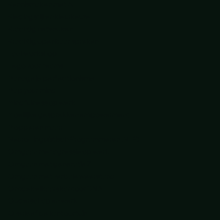
Kennismaken met AI
Kledingstijl en kleurkeuze
Krachtig netwerken
Krachtig openbaar spreken
Lachworkshop
Lego voor teams
Manage je perfectionisme
Map your mind
Mindfulness op werk
Moeilijke gesprekken empowerment
Mopperen maar!
Neuro Linguïstisch Programmeren (NLP)
Omgaan met agressie op werk
Omgaan met generatie Z
Omgaan met verbale weerstand
Ontdek elkaars kantoor DNA
Ouderschap en werk
Overleef de kantoortuin