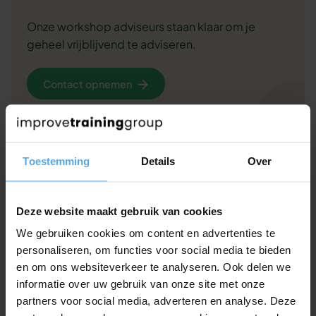
Onze workshop adviseurs staan klaar om je
geheel vrijblijvend te adviseren.
Contact opnemen
Offerte aanvragen
Of bel ons gewoon even op 030 - 227 2404
Toestemming
Details
Over
Deze website maakt gebruik van cookies
We gebruiken cookies om content en advertenties te
Veelgestelde vragen over deze
personaliseren, om functies voor social media te bieden
workshop
en om ons websiteverkeer te analyseren. Ook delen we
informatie over uw gebruik van onze site met onze
Andere klanten hadden deze vragen. Misschien helpt
partners voor social media, adverteren en analyse. Deze
het jou ook.