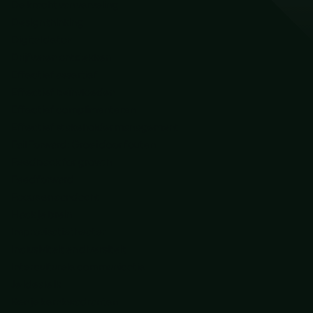
De kracht van verveling
Design thinking
Digital detox
Drijfveren ontdekken
Effectief assertief
Effectief beïnvloeden
Effectief complimenteren
Effectief stakeholder management
Fail Forward: Groei door fouten
Feedback for growth
Feedforward
Focus en aandacht
Hack je brein
Improvisatietheater
Inclusiviteit en diversiteit
Interculturele communicatie
Je ideale ik
Ken je kernkwadranten