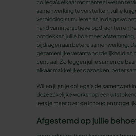
collega's elkaar momenteel weten te v
samenwerking te versterken. Jullie krijge
verbinding stimuleren én in de gewoonte
hand van interactieve opdrachten en he
ontdekken jullie hoe meer afstemming
bijdragen aan betere samenwerking. D
gezamenlijke verantwoordelijkheid en h
centraal. Zo leggen jullie samen de bas
elkaar makkelijker opzoeken, beter s
Willen jij en je collega's de samenwerkin
deze zakelijke workshop een uitsteken
lees je meer over de inhoud en mogelij
Afgestemd op jullie behoe
Een workshop Van eilandjes naar team die