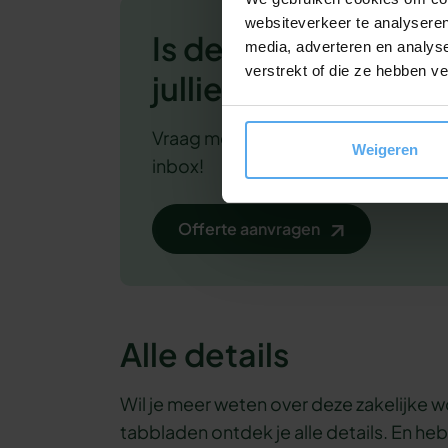
websiteverkeer te analyseren
Is deze workshop i
media, adverteren en analys
verstrekt of die ze hebben v
jullie?
Vraag meteen een
vrijblijvende
off
Weigeren
inbox!
Offerte aanvragen
Alle details
Wil je meer weten over deze zakelijke
tabbladen ontdek je alle details. En he