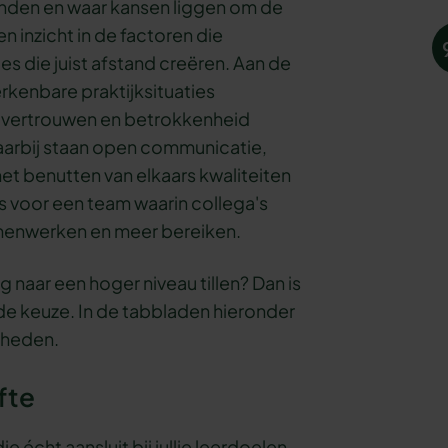
inden en waar kansen liggen om de
n inzicht in de factoren die
s die juist afstand creëren. Aan de
rkenbare praktijksituaties
, vertrouwen en betrokkenheid
aarbij staan open communicatie,
et benutten van elkaars kwaliteiten
is voor een team waarin collega's
amenwerken en meer bereiken.
g naar een hoger niveau tillen? Dan is
de keuze. In de tabbladen hieronder
kheden.
fte
 écht aansluit bij jullie leerdoelen