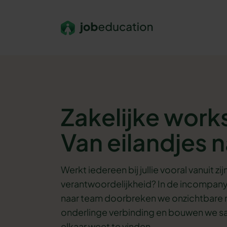
Verder naar navigatie
Ga naar hoofdinhoud
Footer
Zakelijke wor
Van eilandjes 
Werkt iedereen bij jullie vooral vanuit zij
verantwoordelijkheid? In de incompany
naar team doorbreken we onzichtbare 
onderlinge verbinding en bouwen we s
elkaar weet te vinden.