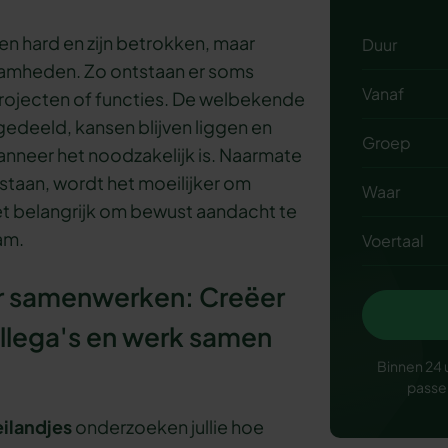
en hard en zijn betrokken, maar
Duur
zaamheden. Zo ontstaan er soms
Vanaf
rojecten of functies. De welbekende
d gedeeld, kansen blijven liggen en
Groep
nneer het noodzakelijk is. Naarmate
 staan, wordt het moeilijker om
Waar
et belangrijk om bewust aandacht te
am.
Voertaal
 samenwerken: Creëer
llega's en werk samen
Binnen 24 
passe
eilandjes
onderzoeken jullie hoe