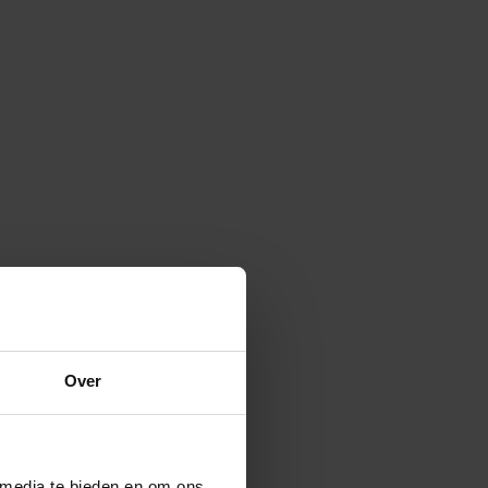
Over
 media te bieden en om ons