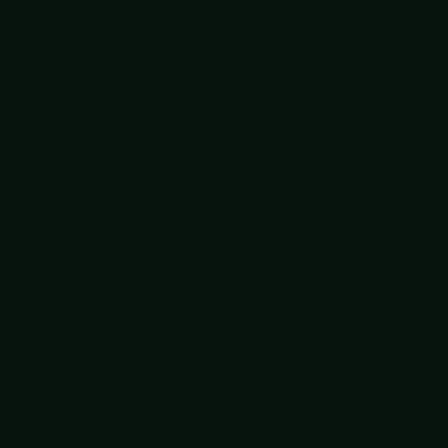
Effectief assertief
Effectief beïnvloeden
Effectief complimenteren
Effectief stakeholder management
Fail Forward: Groei door fouten
Feedback for growth
Feedforward
Focus en aandacht
Hack je brein
Improvisatietheater
Inclusiviteit en diversiteit
Interculturele communicatie
Je ideale ik
Ken je kernkwadranten
Kennismaken met AI
Kledingstijl en kleurkeuze
Krachtig netwerken
Krachtig openbaar spreken