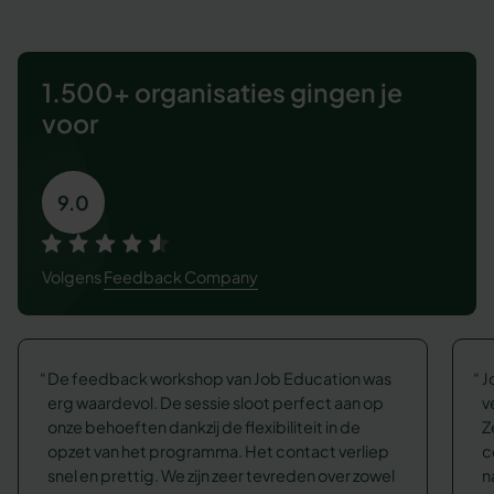
1.500+ organisaties
gingen je
voor
9.0
Volgens
Feedback Company
De feedback workshop van Job Education was
J
erg waardevol. De sessie sloot perfect aan op
v
onze behoeften dankzij de flexibiliteit in de
Z
opzet van het programma. Het contact verliep
c
snel en prettig. We zijn zeer tevreden over zowel
n