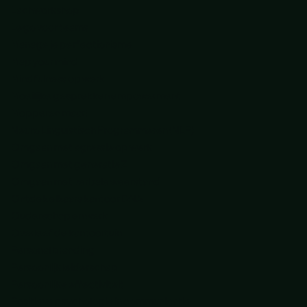
Lachworkshop
Lego voor teams
Manage je perfectionisme
Map your mind
Mindfulness op werk
Moeilijke gesprekken empowerment
Mopperen maar!
Neuro Linguïstisch Programmeren (NLP)
Omgaan met agressie op werk
Omgaan met generatie Z
Omgaan met verbale weerstand
Ontdek elkaars kantoor DNA
Ouderschap en werk
Overleef de kantoortuin
Personal branding
Persoonlijk leiderschap
Persoonlijke effectiviteit
Positieve psychologie in communicatie