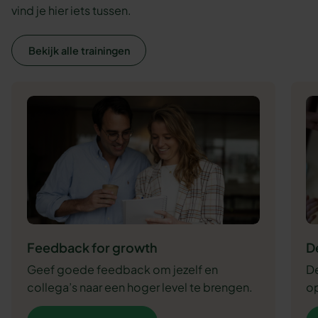
vind je hier iets tussen.
Bekijk alle trainingen
Feedback for growth
D
Geef goede feedback om jezelf en
De
collega’s naar een hoger level te brengen.
op