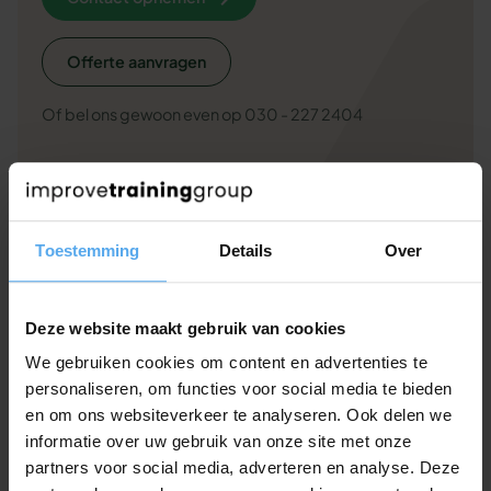
Offerte aanvragen
Of bel ons gewoon even op 030 - 227 2404
Veelgestelde vragen over deze
Toestemming
Details
Over
workshop
Andere klanten hadden deze vragen. Misschien helpt
Deze website maakt gebruik van cookies
het jou ook.
We gebruiken cookies om content en advertenties te
personaliseren, om functies voor social media te bieden
en om ons websiteverkeer te analyseren. Ook delen we
Passen jullie de inhoud van de
informatie over uw gebruik van onze site met onze
workshop aan op onze situatie?
partners voor social media, adverteren en analyse. Deze