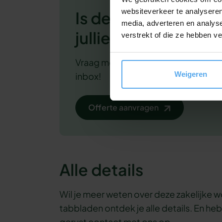
websiteverkeer te analyseren
Is deze workshop i
media, adverteren en analys
jullie?
verstrekt of die ze hebben v
Vraag meteen een
vrijblijvende
off
Weigeren
inbox!
Offerte aanvragen
Alle details
Wil je meer weten over deze zakelijke
tabbladen ontdek je alle details. En he
gerust
contact
met ons op.