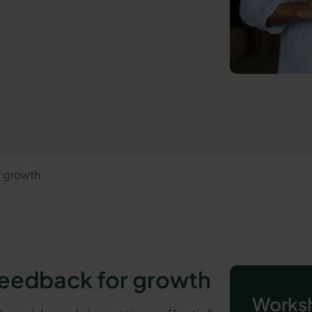
 growth
Feedback for growth
Worksh