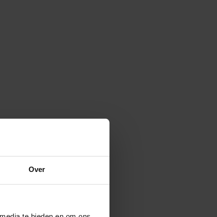
Over
 media te bieden en om ons