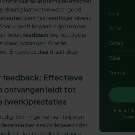
onmisbaar als je prettig en effectief
regelmatig laat weten wat er goed
Duur
 samen het werk naar een hoger niveau
eedback geeft bepaalt in grote mate
Vanaf
Dan levert
feedback
veel op. Doe je
weerstand oproepen. Goede
Groep
el. En precies daar draait deze
Waar
Voertaal
 feedback: Effectieve
 ontvangen leidt tot
e (werk)prestaties
Binnen 24 
nvoudig. Sommige mensen twijfelen
passe
 de relatie met een collega eronder
t nodig. Je kunt namelijk feedback