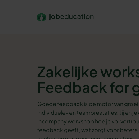
Verder naar navigatie
Ga naar hoofdinhoud
Footer
Zakelijke wor
Feedback for
Goede feedback is de motor van groei 
individuele- en teamprestaties. Jij en je
incompany workshop hoe je vol vertr
feedback geeft, wat zorgt voor betere 
relaties en een positieve teamcultuur.