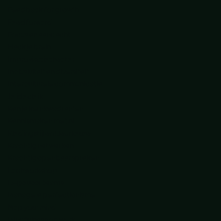
Feedback for growth
Feedforward
Focus en aandacht
Hack je brein
Improvisatietheater
Inclusiviteit en diversiteit
Interculturele communicatie
Je ideale ik
Ken je kernkwadranten
Kennismaken met AI
Kledingstijl en kleurkeuze
Krachtig netwerken
Krachtig openbaar spreken
Lachworkshop
Lego voor teams
Manage je perfectionisme
Map your mind
Mindfulness op werk