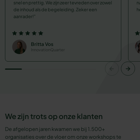
snel en prettig. We zijn zeer tevreden over zowel
n
de inhoud als de begeleiding. Zeker een
h
aanrader!
Britta Vos
InnovationQuarter
We zijn trots op onze klanten
De afgelopen jaren kwamen we bij 1.500+
organisaties over de vloer om onze workshops te