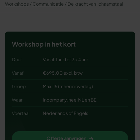
Workshops
Communicatie
De kracht van lichaamstaal
Workshop in het kort
Duur
Vanaf 1 uur tot 3 x 4 uur
Vanaf
€695,00 excl. btw
Groep
Max. 15 (meer in overleg)
Waar
Incompany, heel NL en BE
Voertaal
Nederlands of Engels
Offerte aanvragen