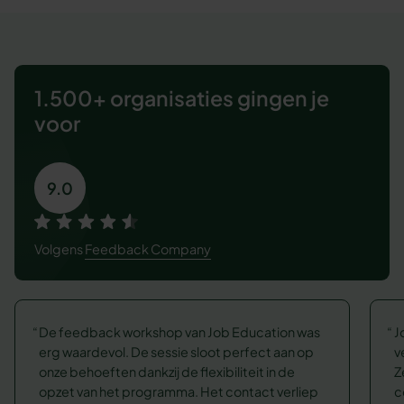
1.500+ organisaties
gingen je
voor
9.0
Volgens
Feedback Company
De feedback workshop van Job Education was
J
erg waardevol. De sessie sloot perfect aan op
v
onze behoeften dankzij de flexibiliteit in de
Z
opzet van het programma. Het contact verliep
c