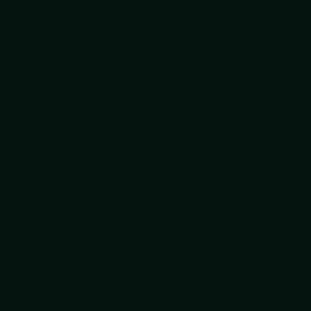
Moeilijke gesprekken empowerment
Mopperen maar!
Neuro Linguïstisch Programmeren (NLP)
Omgaan met agressie op werk
Omgaan met generatie Z
Omgaan met verbale weerstand
Ontdek elkaars kantoor DNA
Ouderschap en werk
Overleef de kantoortuin
Personal branding
Persoonlijk leiderschap
Persoonlijke effectiviteit
Positieve psychologie in communicatie
Presenteren als een pro
Prioriteiten en planning
Relax! Ontspannen werken
Resultaat halen met een positieve mindset
Slaap beter, leef beter