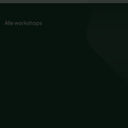
Alle workshops
Ademhaling voor rust en focus
Baas in eigen inbox
Creativiteit en innovatievermogen
De kracht van kwetsbaarheid
De kracht van lichaamstaal
De kracht van verveling
Design thinking
Digital detox
Drijfveren ontdekken
Effectief assertief
Effectief beïnvloeden
Effectief complimenteren
Effectief stakeholder management
Fail Forward: Groei door fouten