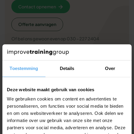
Contact opnemen
Offerte aanvragen
Of bel ons gewoon even op 030 - 227 2404
Toestemming
Details
Over
Veelgestelde vragen over deze
workshop
Deze website maakt gebruik van cookies
Andere klanten hadden deze vragen. Misschien helpt
We gebruiken cookies om content en advertenties te
het jou ook.
personaliseren, om functies voor social media te bieden
en om ons websiteverkeer te analyseren. Ook delen we
informatie over uw gebruik van onze site met onze
Passen jullie de inhoud van de
partners voor social media, adverteren en analyse. Deze
workshop aan op onze situatie?