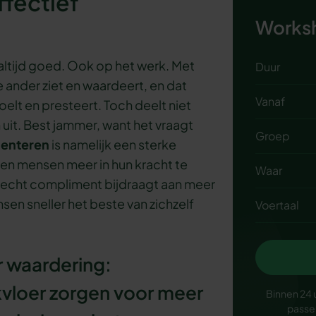
ffectief
Worksh
ltijd goed. Ook op het werk. Met
Duur
 ander ziet en waardeert, en dat
Vanaf
oelt en presteert. Toch deelt niet
it. Best jammer, want het vraagt
Groep
enteren
is namelijk een sterke
en mensen meer in hun kracht te
Waar
precht compliment bijdraagt aan meer
en sneller het beste van zichzelf
Voertaal
 waardering:
vloer zorgen voor meer
Binnen 24 
passe