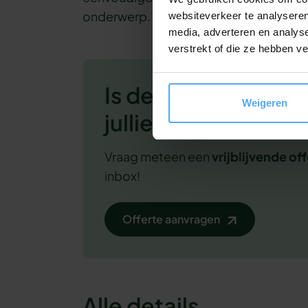
onderwerp. Dat zorgt voor een nog gro
websiteverkeer te analyseren
media, adverteren en analys
verstrekt of die ze hebben v
Is deze workshop i
Weigeren
jullie?
Vraag meteen een
vrijblijvende
off
inbox!
Offerte aanvragen
Alle details