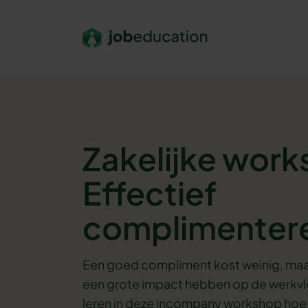
Verder naar navigatie
Ga naar hoofdinhoud
Footer
Zakelijke wor
Effectief
complimenter
Een goed compliment kost weinig, maar
een grote impact hebben op de werkvloer
leren in deze incompany workshop hoe 