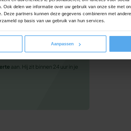
ter leerrendement.
. Ook delen we informatie over uw gebruik van onze site met on
e. Deze partners kunnen deze gegevens combineren met andere i
erzameld op basis van uw gebruik van hun services.
nteressant voor
Aanpassen
erte
aan. Hij zit binnen 24 uur in je