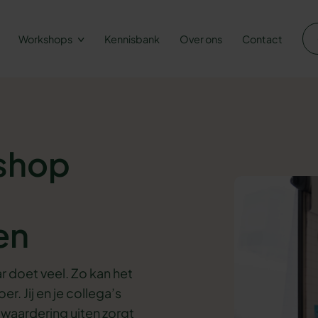
Workshops
Kennisbank
Over ons
Contact
kshop
en
 doet veel. Zo kan het
. Jij en je collega’s
waardering uiten zorgt