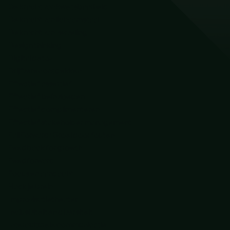
De kracht van kwetsbaarheid
De kracht van lichaamstaal
De kracht van verveling
Design thinking
Digital detox
Drijfveren ontdekken
Effectief assertief
Effectief beïnvloeden
Effectief complimenteren
Effectief stakeholder management
Fail Forward: Groei door fouten
Feedback for growth
Feedforward
Focus en aandacht
Hack je brein
Improvisatietheater
Inclusiviteit en diversiteit
Interculturele communicatie