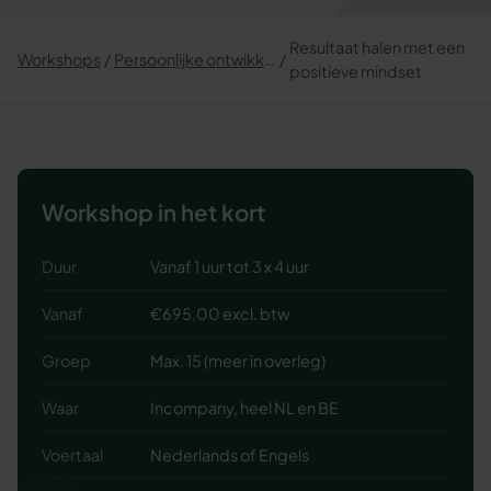
Resultaat halen met een
Workshops
Persoonlijke ontwikkeling
positieve mindset
Workshop in het kort
Duur
Vanaf 1 uur tot 3 x 4 uur
Vanaf
€695,00 excl. btw
Groep
Max. 15 (meer in overleg)
Waar
Incompany, heel NL en BE
Voertaal
Nederlands of Engels