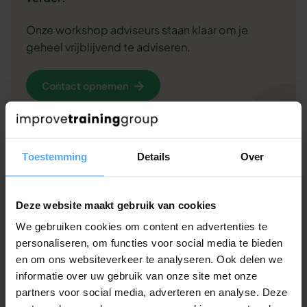
Onze workshop adviseurs staan klaar om je
geheel vrijblijvend te adviseren.
Contact opnemen
Offerte aanvragen
Toestemming
Details
Over
Of bel ons gewoon even op 030 - 227 2404
Deze website maakt gebruik van cookies
We gebruiken cookies om content en advertenties te
Veelgestelde vragen over deze
personaliseren, om functies voor social media te bieden
en om ons websiteverkeer te analyseren. Ook delen we
workshop
informatie over uw gebruik van onze site met onze
Andere klanten hadden deze vragen. Misschien helpt
partners voor social media, adverteren en analyse. Deze