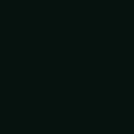
Je ideale ik
Ken je kernkwadranten
Kennismaken met AI
Kledingstijl en kleurkeuze
Krachtig netwerken
Krachtig openbaar spreken
Lachworkshop
Lego voor teams
Manage je perfectionisme
Map your mind
Mindfulness op werk
Moeilijke gesprekken empowerment
Mopperen maar!
Neuro Linguïstisch Programmeren (NLP)
Omgaan met agressie op werk
Omgaan met generatie Z
Omgaan met verbale weerstand
Ontdek elkaars kantoor DNA