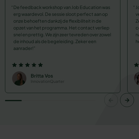
De feedback workshop van Job Education was
J
erg waardevol. De sessie sloot perfect aan op
v
onze behoeften dankzij de flexibiliteit in de
Z
opzet van het programma. Het contact verliep
c
snel en prettig. We zijn zeer tevreden over zowel
n
de inhoud als de begeleiding. Zeker een
h
aanrader!
Britta Vos
InnovationQuarter