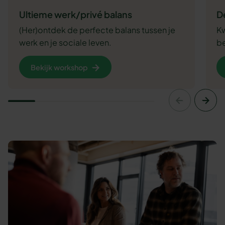
Ultieme werk/privé balans
D
(Her)ontdek de perfecte balans tussen je
Kw
werk en je sociale leven.
be
Bekijk workshop