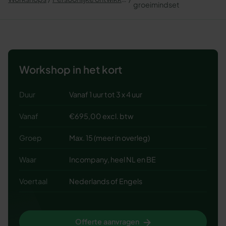
groeimindset
Workshop in het kort
Duur
Vanaf 1 uur tot 3 x 4 uur
Vanaf
€695,00 excl. btw
Groep
Max. 15 (meer in overleg)
Waar
Incompany, heel NL en BE
Voertaal
Nederlands of Engels
Offerte aanvragen