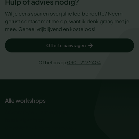
Hulp of advies nodig?
Wil je eens sparren over jullie leerbehoefte? Neem
gerust contact met me op, want ik denk graag met je
mee. Geheel vrijblijvend en kosteloos!
Offerte aanvragen
Of bel ons op
030 – 227 2404
Alle workshops
Ademhaling voor rust en focus
Baas in eigen inbox
Creativiteit en innovatievermogen
De kracht van kwetsbaarheid