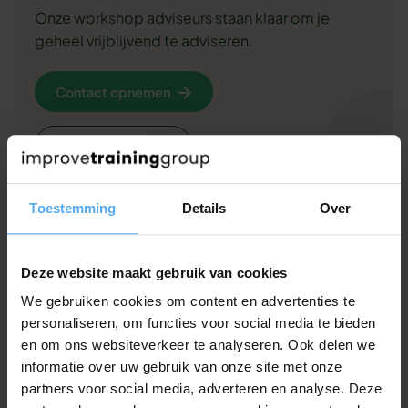
Onze workshop adviseurs staan klaar om je
geheel vrijblijvend te adviseren.
Contact opnemen
Offerte aanvragen
Of bel ons gewoon even op 030 - 227 2404
Toestemming
Details
Over
Deze website maakt gebruik van cookies
Veelgestelde vragen over deze
We gebruiken cookies om content en advertenties te
personaliseren, om functies voor social media te bieden
workshop
en om ons websiteverkeer te analyseren. Ook delen we
Andere klanten hadden deze vragen. Misschien helpt
informatie over uw gebruik van onze site met onze
het jou ook.
partners voor social media, adverteren en analyse. Deze