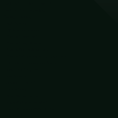
De kracht van lichaamstaal
De kracht van verveling
Design thinking
Digital detox
Drijfveren ontdekken
Effectief assertief
Effectief beïnvloeden
Effectief complimenteren
Effectief stakeholder management
Fail Forward: Groei door fouten
Feedback for growth
Feedforward
Focus en aandacht
Hack je brein
Improvisatietheater
Inclusiviteit en diversiteit
Interculturele communicatie
Je ideale ik