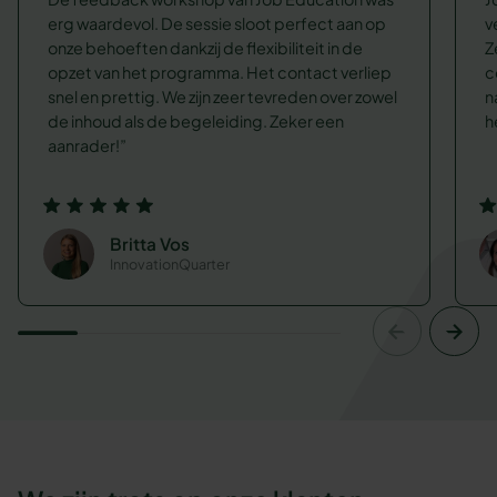
erg waardevol. De sessie sloot perfect aan op
v
onze behoeften dankzij de flexibiliteit in de
Z
opzet van het programma. Het contact verliep
c
snel en prettig. We zijn zeer tevreden over zowel
n
de inhoud als de begeleiding. Zeker een
h
aanrader!
Britta Vos
InnovationQuarter