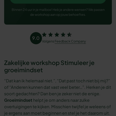
Binnen 24 uur in je mailbox! Heb je andere wensen? We passen
de workshop aan op jouw behoeftes.
9.0
Volgens
Feedback Company
Zakelijke workshop Stimuleer je
groeimindset
“Dat kan ik helemaal niet.”, “Dat past toch niet bij mij?”
of “Anderen kunnen dat vast veel beter…”. Herken je dit
soort gedachten? Dan ben je zeker niet de enige.
Groeimindset
helpt je om anders naar zulke
overtuigingen te kijken. Misschien twijfel je weleens of
je ergens aan moet beginnen en stel je het daarom uit.