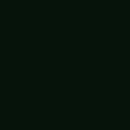
Ken je kernkwadranten
Kennismaken met AI
Kledingstijl en kleurkeuze
Krachtig netwerken
Krachtig openbaar spreken
Lachworkshop
Lego voor teams
Manage je perfectionisme
Map your mind
Mindfulness op werk
Moeilijke gesprekken empowerment
Mopperen maar!
Neuro Linguïstisch Programmeren (NLP)
Omgaan met agressie op werk
Omgaan met generatie Z
Omgaan met verbale weerstand
Ontdek elkaars kantoor DNA
Ouderschap en werk