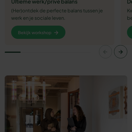
Ultieme werk/privé balans
D
(Her)ontdek de perfecte balans tussen je
Kw
werk en je sociale leven.
be
Bekijk workshop