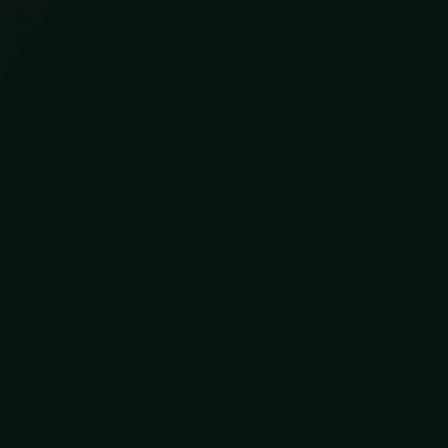
Succesvol veranderen
Talenten ontdekken
Team branding
Time management
Ultieme klantbeleving
Ultieme werk/privé balans
Van eilandjes naar team
Verbind generaties op kantoor
Verbindend communiceren
Vergaderen.. maar dan goed
Verjaag de Calimero in je
Vitale voeding
Wat te doen bij je pensioen
Werkgeluk vergroten
Word suiker de baas
Zakelijk tekenen