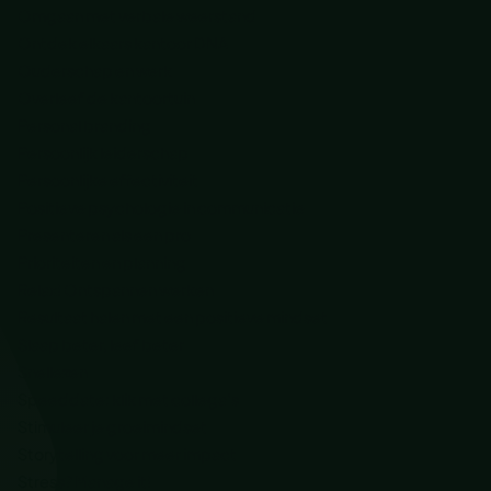
Omgaan met verbale weerstand
Ontdek elkaars kantoor DNA
Ouderschap en werk
Overleef de kantoortuin
Personal branding
Persoonlijk leiderschap
Persoonlijke effectiviteit
Positieve psychologie in communicatie
Presenteren als een pro
Prioriteiten en planning
Relax! Ontspannen werken
Resultaat halen met een positieve mindset
Slaap beter, leef beter
Snellezen
Speeddate: klik met collega’s
Stimuleer je groeimindset
Storytelling voor meer impact
Stress? Manage it!