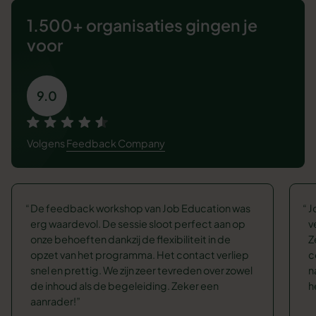
1.500+ organisaties
gingen je
voor
9.0
Volgens
Feedback Company
De feedback workshop van Job Education was
J
erg waardevol. De sessie sloot perfect aan op
v
onze behoeften dankzij de flexibiliteit in de
Z
opzet van het programma. Het contact verliep
c
snel en prettig. We zijn zeer tevreden over zowel
n
de inhoud als de begeleiding. Zeker een
h
aanrader!