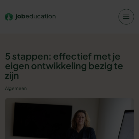
Verder naar navigatie
Ga naar hoofdinhoud
Footer
5 stappen: effectief met je
eigen ontwikkeling bezig te
zijn
Algemeen