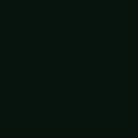
Inclusiviteit en diversiteit
Interculturele communicatie
Je ideale ik
Ken je kernkwadranten
Kennismaken met AI
Kledingstijl en kleurkeuze
Krachtig netwerken
Krachtig openbaar spreken
Lachworkshop
Lego voor teams
Manage je perfectionisme
Map your mind
Mindfulness op werk
Moeilijke gesprekken empowerment
Mopperen maar!
Neuro Linguïstisch Programmeren (NLP)
Omgaan met agressie op werk
Omgaan met generatie Z