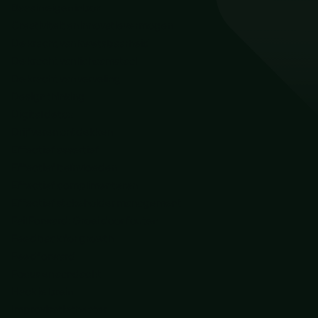
Baas in eigen inbox
Creativiteit en innovatievermogen
De kracht van kwetsbaarheid
De kracht van lichaamstaal
De kracht van verveling
Design thinking
Digital detox
Drijfveren ontdekken
Effectief assertief
Effectief beïnvloeden
Effectief complimenteren
Effectief stakeholder management
Fail Forward: Groei door fouten
Feedback for growth
Feedforward
Focus en aandacht
Hack je brein
Improvisatietheater