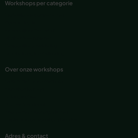
Workshops per categorie
Professionele competenties
Communicatie
Persoonlijke effectiviteit
Vitaliteit & werkplezier
Persoonlijke ontwikkeling
Teambuilding & ontwikkeling
Over onze workshops
Onze Actief Leren-methode
Workshop journeys
Trainingsacteur
Maatwerk workshop
Abonnement voor organisaties
Inspirererende workshops bedrijven
Adres & contact