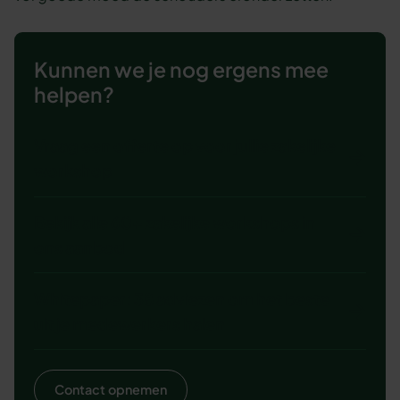
Kunnen we je nog ergens mee
helpen?
Vraag een offerte op voor jullie zakelijke
workshop
Bekijk alle 60+ zakelijke workshops in
ons aanbod
Whitepaper: 38 adviezen om het beste
uit je medewerkers halen
Contact opnemen