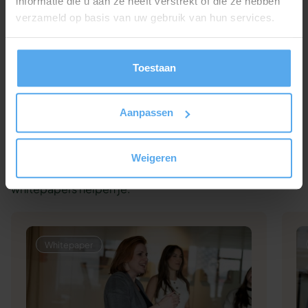
informatie die u aan ze heeft verstrekt of die ze hebben
verzameld op basis van uw gebruik van hun services.
Offerte aanvragen
Of bel ons gewoon even op 030 - 227 2404
Toestaan
Aanpassen
Bekijk onze whitepapers
Weigeren
Wil je het beste uit je medewerkers halen? Onze gratis
whitepapers helpen je.
Whitepaper