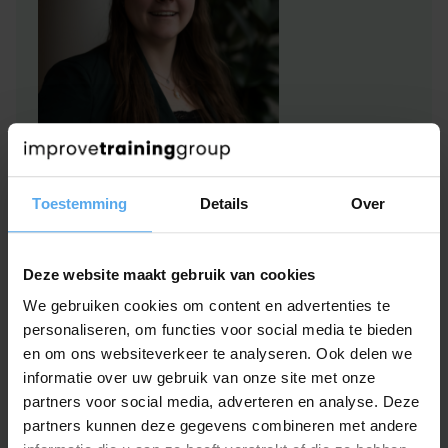
Hulp of advies nodig?
Toestemming
Details
Over
Heb je interesse in deze zakelijke
workshop
en
wil je graag even sparren over jullie situatie en
specifieke leerdoelen?
We
helpen je met plezier
Deze website maakt gebruik van cookies
verder!
We gebruiken cookies om content en advertenties te
personaliseren, om functies voor social media te bieden
Onze workshop adviseurs staan klaar om je
en om ons websiteverkeer te analyseren. Ook delen we
geheel vrijblijvend te adviseren.
informatie over uw gebruik van onze site met onze
partners voor social media, adverteren en analyse. Deze
Contact opnemen
partners kunnen deze gegevens combineren met andere