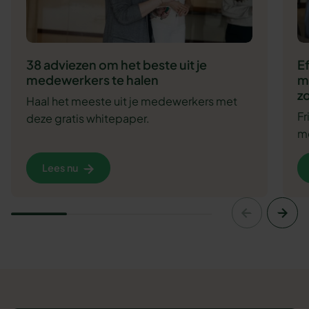
38 adviezen om het beste uit je
E
medewerkers te halen
m
zo
Haal het meeste uit je medewerkers met
F
deze gratis whitepaper.
me
Lees nu