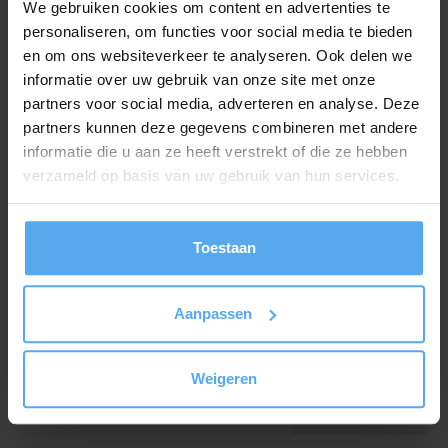
We gebruiken cookies om content en advertenties te
Hulp of advies nodig?
personaliseren, om functies voor social media te bieden
en om ons websiteverkeer te analyseren. Ook delen we
Heb je interesse in deze zakelijke
workshop
en
informatie over uw gebruik van onze site met onze
wil je graag even sparren over jullie situatie en
partners voor social media, adverteren en analyse. Deze
specifieke leerdoelen?
We
helpen je met plezier
partners kunnen deze gegevens combineren met andere
verder!
informatie die u aan ze heeft verstrekt of die ze hebben
verzameld op basis van uw gebruik van hun services.
Onze workshop adviseurs staan klaar om je
geheel vrijblijvend te adviseren.
Toestaan
Contact opnemen
Aanpassen
Offerte aanvragen
Weigeren
Of bel ons gewoon even op 030 - 227 2404