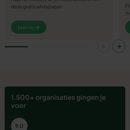
F
deze gratis whitepaper.
me
Lees nu
1.500+ organisaties
gingen je
voor
9.0