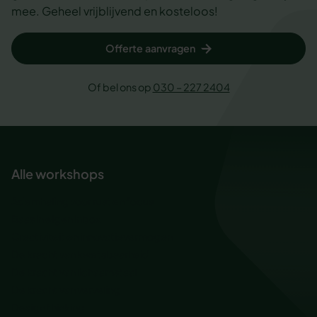
mee. Geheel vrijblijvend en kosteloos!
Offerte aanvragen
Of bel ons op
030 – 227 2404
Alle workshops
Ademhaling voor rust en focus
Baas in eigen inbox
Creativiteit en innovatievermogen
De kracht van kwetsbaarheid
De kracht van lichaamstaal
De kracht van verveling
Design thinking