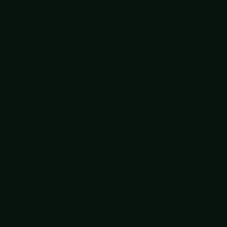
Krachtig netwerken
Krachtig openbaar spreken
Lachworkshop
Lego voor teams
Manage je perfectionisme
Map your mind
Mindfulness op werk
Moeilijke gesprekken empowerment
Mopperen maar!
Neuro Linguïstisch Programmeren (NLP)
Omgaan met agressie op werk
Omgaan met generatie Z
Omgaan met verbale weerstand
Ontdek elkaars kantoor DNA
Ouderschap en werk
Overleef de kantoortuin
Personal branding
Persoonlijk leiderschap