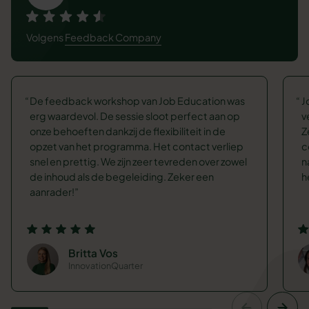
Volgens
Feedback Company
De feedback workshop van Job Education was
J
erg waardevol. De sessie sloot perfect aan op
v
onze behoeften dankzij de flexibiliteit in de
Z
opzet van het programma. Het contact verliep
c
snel en prettig. We zijn zeer tevreden over zowel
n
de inhoud als de begeleiding. Zeker een
h
aanrader!
Britta Vos
InnovationQuarter