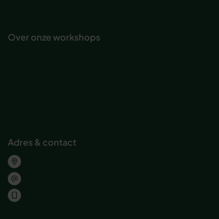
Teambuilding & ontwikkeling
Over onze workshops
Onze Actief Leren-methode
Workshop journeys
Trainingsacteur
Maatwerk workshop
Abonnement voor organisaties
Inspirererende workshops bedrijven
Adres & contact
Wolvenplein 25, Utrecht
welkom@jobeducation.nl
030 – 227 2404