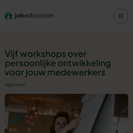
Verder naar navigatie
Ga naar hoofdinhoud
Footer
Vijf workshops over
persoonlijke ontwikkeling
voor jouw medewerkers
Algemeen