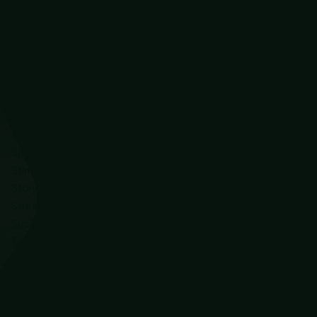
Persoonlijke effectiviteit
Positieve psychologie in communicatie
Presenteren als een pro
Prioriteiten en planning
Relax! Ontspannen werken
Resultaat halen met een positieve mindset
Slaap beter, leef beter
Snellezen
Speeddate: klik met collega’s
Stimuleer je groeimindset
Storytelling voor meer impact
Stress? Manage it!
Succesvol veranderen
Talenten ontdekken
Team branding
Time management
Ultieme klantbeleving
Ultieme werk/privé balans