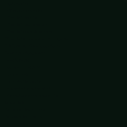
Digital detox
Drijfveren ontdekken
Effectief assertief
Effectief beïnvloeden
Effectief complimenteren
Effectief stakeholder management
Fail Forward: Groei door fouten
Feedback for growth
Feedforward
Focus en aandacht
Hack je brein
Improvisatietheater
Inclusiviteit en diversiteit
Interculturele communicatie
Je ideale ik
Ken je kernkwadranten
Kennismaken met AI
Kledingstijl en kleurkeuze