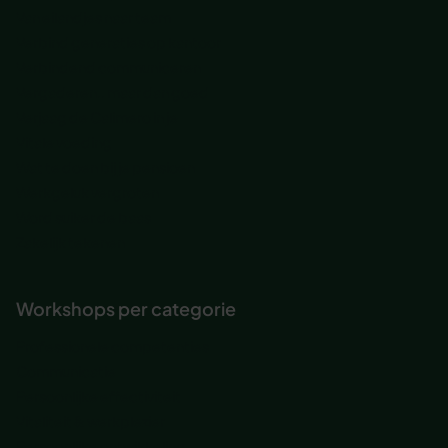
Van eilandjes naar team
Verbind generaties op kantoor
Verbindend communiceren
Vergaderen.. maar dan goed
Verjaag de Calimero in je
Vitale voeding
Wat te doen bij je pensioen
Werkgeluk vergroten
Word suiker de baas
Zakelijk tekenen
Workshops per categorie
Professionele competenties
Communicatie
Persoonlijke effectiviteit
Vitaliteit & werkplezier
Persoonlijke ontwikkeling