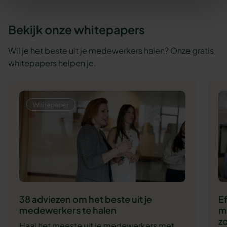
Bekijk onze whitepapers
Wil je het beste uit je medewerkers halen? Onze gratis
whitepapers helpen je.
Whitepaper
38 adviezen om het beste uit je
E
medewerkers te halen
m
zo
Haal het meeste uit je medewerkers met