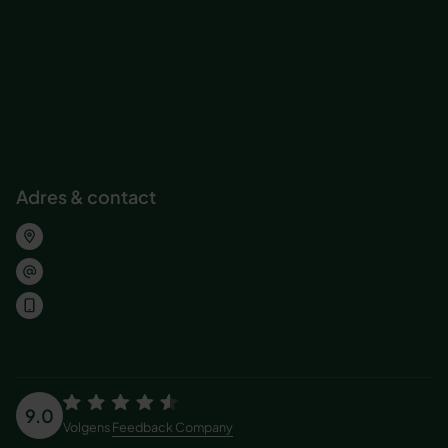
Onze Actief Leren-methode
Workshop journeys
Trainingsacteur
Maatwerk workshop
Abonnement voor organisaties
Inspirererende workshops bedrijven
Adres & contact
Wolvenplein 25, Utrecht
welkom@jobeducation.nl
030 – 227 2404
9.0
Volgens
Feedback Company