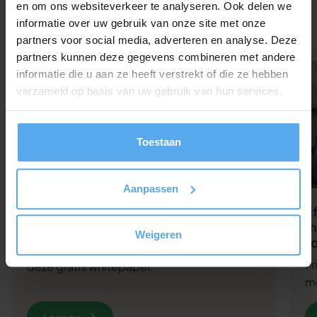
Wil je het beste uit je medewerkers halen? Onze gratis
en om ons websiteverkeer te analyseren. Ook delen we
whitepapers helpen je.
informatie over uw gebruik van onze site met onze
partners voor social media, adverteren en analyse. Deze
partners kunnen deze gegevens combineren met andere
informatie die u aan ze heeft verstrekt of die ze hebben
Whitepaper
verzameld op basis van uw gebruik van hun services.
Toestaan
Aanpassen
38 adviezen om het beste uit je
E
medewerkers te halen
m
Weigeren
zo
Haal het meeste uit je medewerkers met
F
deze gratis whitepaper.
me