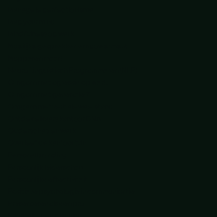
Manage je perfectionisme
Map your mind
Mindfulness op werk
Moeilijke gesprekken empowerment
Mopperen maar!
Neuro Linguïstisch Programmeren (NLP)
Omgaan met agressie op werk
Omgaan met generatie Z
Omgaan met verbale weerstand
Ontdek elkaars kantoor DNA
Ouderschap en werk
Overleef de kantoortuin
Personal branding
Persoonlijk leiderschap
Persoonlijke effectiviteit
Positieve psychologie in communicatie
Presenteren als een pro
Prioriteiten en planning