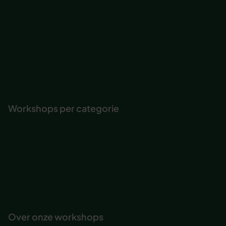
Verjaag de Calimero in je
Vitale voeding
Wat te doen bij je pensioen
Werkgeluk vergroten
Word suiker de baas
Zakelijk tekenen
Workshops per categorie
Professionele competenties
Communicatie
Persoonlijke effectiviteit
Vitaliteit & werkplezier
Persoonlijke ontwikkeling
Teambuilding & ontwikkeling
Over onze workshops