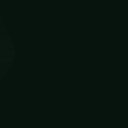
Relax! Ontspannen werken
Resultaat halen met een positieve mindset
Slaap beter, leef beter
Snellezen
Speeddate: klik met collega’s
Stimuleer je groeimindset
Storytelling voor meer impact
Stress? Manage it!
Succesvol veranderen
Talenten ontdekken
Team branding
Time management
Ultieme klantbeleving
Ultieme werk/privé balans
Van eilandjes naar team
Verbind generaties op kantoor
Verbindend communiceren
Vergaderen.. maar dan goed