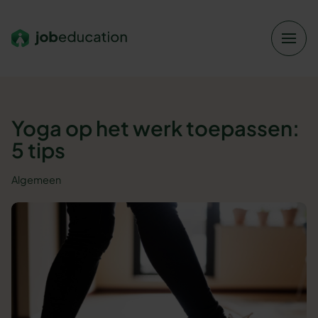
Verder naar navigatie
Ga naar hoofdinhoud
Footer
Yoga op het werk toepassen:
5 tips
Algemeen