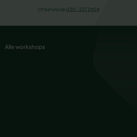
Of bel ons op
030 – 227 2404
Alle workshops
Ademhaling voor rust en focus
Baas in eigen inbox
Creativiteit en innovatievermogen
De kracht van kwetsbaarheid
De kracht van lichaamstaal
De kracht van verveling
Design thinking
Digital detox
Drijfveren ontdekken
Effectief assertief
Effectief beïnvloeden