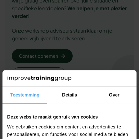
wil je graag even sparren over jullie situatie en
specifieke leerdoelen?
We
helpen je met plezier
verder!
Onze workshop adviseurs staan klaar om je
geheel vrijblijvend te adviseren.
Contact opnemen
Offerte aanvragen
Of bel ons gewoon even op 030 - 227 2404
Toestemming
Details
Over
Deze website maakt gebruik van cookies
Bekijk onze whitepapers
We gebruiken cookies om content en advertenties te
personaliseren, om functies voor social media te bieden