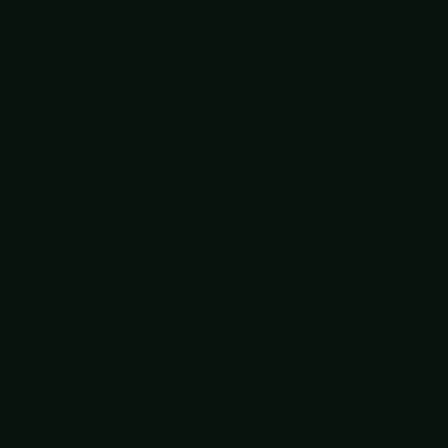
Effectief complimenteren
Effectief stakeholder management
Fail Forward: Groei door fouten
Feedback for growth
Feedforward
Focus en aandacht
Hack je brein
Improvisatietheater
Inclusiviteit en diversiteit
Interculturele communicatie
Je ideale ik
Ken je kernkwadranten
Kennismaken met AI
Kledingstijl en kleurkeuze
Krachtig netwerken
Krachtig openbaar spreken
Lachworkshop
Lego voor teams