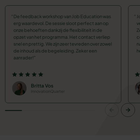
De feedback workshop van Job Education was
J
erg waardevol. De sessie sloot perfect aan op
v
onze behoeften dankzij de flexibiliteit in de
Z
opzet van het programma. Het contact verliep
c
snel en prettig. We zijn zeer tevreden over zowel
n
de inhoud als de begeleiding. Zeker een
h
aanrader!
Britta Vos
InnovationQuarter