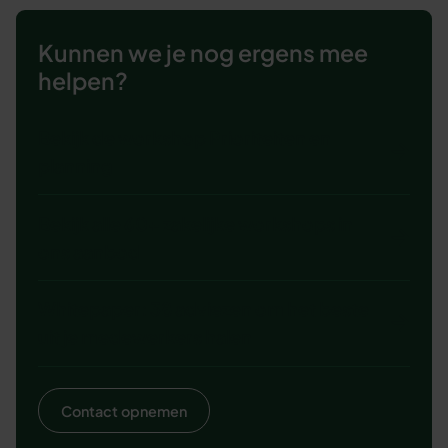
Kunnen we je nog ergens mee
helpen?
Bekijk de workshop Prioriteiten en
planning
Bekijk alle 60+ zakelijke workshops in
ons aanbod
Whitepaper: 38 adviezen om het beste
uit je medewerkers halen
Contact opnemen