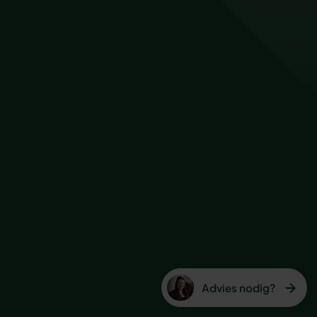
Creativiteit en innovatievermogen
De kracht van kwetsbaarheid
De kracht van lichaamstaal
De kracht van verveling
Design thinking
Digital detox
Drijfveren ontdekken
Effectief assertief
Effectief beïnvloeden
Effectief complimenteren
Effectief stakeholder management
Fail Forward: Groei door fouten
Feedback for growth
Feedforward
Focus en aandacht
Hack je brein
Advies nodig?
Improvisatietheater
Inclusiviteit en diversiteit