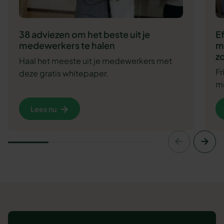
38 adviezen om het beste uit je
E
medewerkers te halen
m
zo
Haal het meeste uit je medewerkers met
F
deze gratis whitepaper.
me
Lees nu