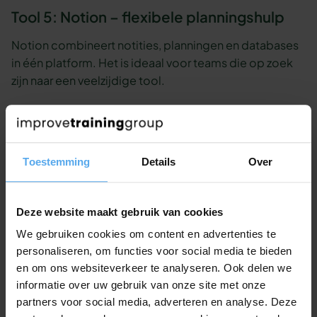
Tool 5: Notion – flexibele planningshulp
Notion combineert notities, planningen en databases
in één platform. Het is ideaal voor teams die op zoek
zijn naar een veelzijdige tool.
Toestemming
Details
Over
Deze website maakt gebruik van cookies
We gebruiken cookies om content en advertenties te
personaliseren, om functies voor social media te bieden
Veelvoorkomende valkuilen bij
en om ons websiteverkeer te analyseren. Ook delen we
teamplanningen en hoe je die
informatie over uw gebruik van onze site met onze
partners voor social media, adverteren en analyse. Deze
voorkomt