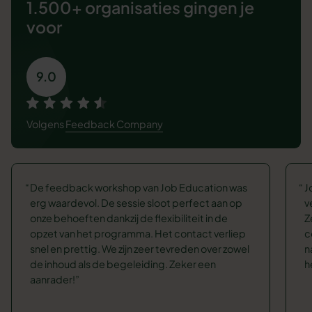
1.500+ organisaties
gingen je
voor
9.0
Volgens
Feedback Company
De feedback workshop van Job Education was
J
erg waardevol. De sessie sloot perfect aan op
v
onze behoeften dankzij de flexibiliteit in de
Z
opzet van het programma. Het contact verliep
c
snel en prettig. We zijn zeer tevreden over zowel
n
de inhoud als de begeleiding. Zeker een
h
aanrader!