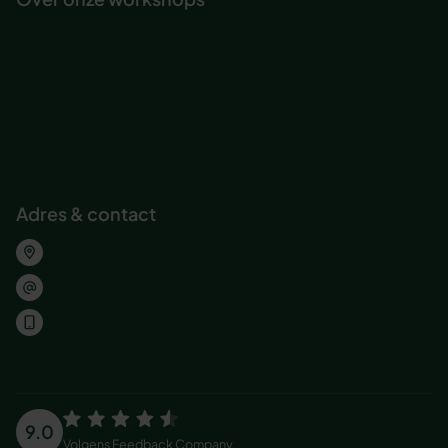
Onze Actief Leren-methode
Workshop journeys
Trainingsacteur
Maatwerk workshop
Abonnement voor organisaties
Inspirererende workshops bedrijven
Adres & contact
Wolvenplein 25, Utrecht
welkom@jobeducation.nl
030 – 227 2404
9.0
Volgens
Feedback Company