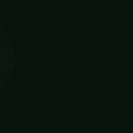
Prioriteiten en planning
Relax! Ontspannen werken
Resultaat halen met een positieve mindset
Slaap beter, leef beter
Snellezen
Speeddate: klik met collega’s
Stimuleer je groeimindset
Storytelling voor meer impact
Stress? Manage it!
Succesvol veranderen
Talenten ontdekken
Team branding
Time management
Ultieme klantbeleving
Ultieme werk/privé balans
Van eilandjes naar team
Verbind generaties op kantoor
Verbindend communiceren