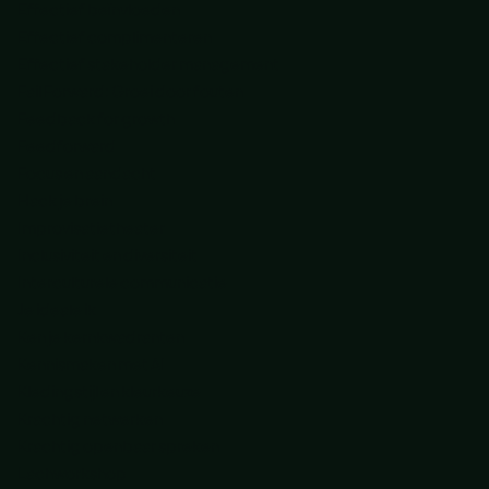
Effectief beïnvloeden
Effectief complimenteren
Effectief stakeholder management
Fail Forward: Groei door fouten
Feedback for growth
Feedforward
Focus en aandacht
Hack je brein
Improvisatietheater
Inclusiviteit en diversiteit
Interculturele communicatie
Je ideale ik
Ken je kernkwadranten
Kennismaken met AI
Kledingstijl en kleurkeuze
Krachtig netwerken
Krachtig openbaar spreken
Lachworkshop