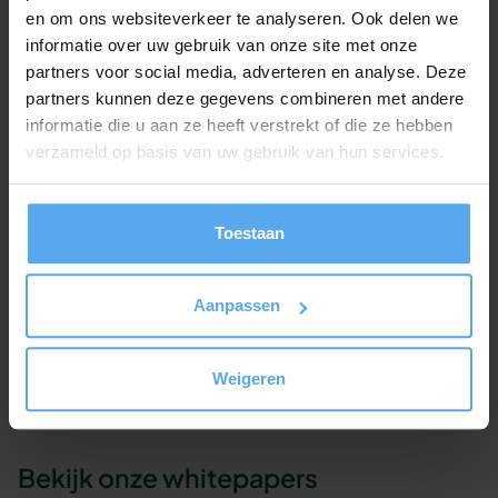
wil je graag even sparren over jullie situatie en
en om ons websiteverkeer te analyseren. Ook delen we
informatie over uw gebruik van onze site met onze
specifieke leerdoelen?
We
helpen je met plezier
partners voor social media, adverteren en analyse. Deze
verder!
partners kunnen deze gegevens combineren met andere
informatie die u aan ze heeft verstrekt of die ze hebben
Onze workshop adviseurs staan klaar om je
verzameld op basis van uw gebruik van hun services.
geheel vrijblijvend te adviseren.
Contact opnemen
Toestaan
Offerte aanvragen
Aanpassen
Of bel ons gewoon even op 030 - 227 2404
Weigeren
Bekijk onze whitepapers