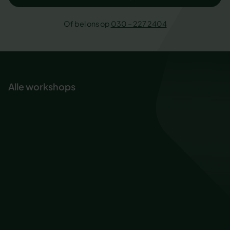
Of bel ons op
030 – 227 2404
Alle workshops
Ademhaling voor rust en focus
Baas in eigen inbox
Creativiteit en innovatievermogen
De kracht van kwetsbaarheid
De kracht van lichaamstaal
De kracht van verveling
Design thinking
Digital detox
Drijfveren ontdekken
Effectief assertief