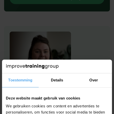
Toestemming
Details
Over
Deze website maakt gebruik van cookies
Hulp of advies nodig?
We gebruiken cookies om content en advertenties te
Heb je interesse in deze zakelijke
workshop
en
personaliseren, om functies voor social media te bieden