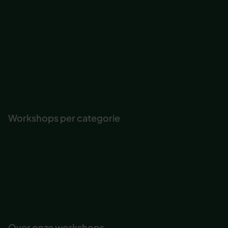
Vergaderen.. maar dan goed
Verjaag de Calimero in je
Vitale voeding
Wat te doen bij je pensioen
Werkgeluk vergroten
Word suiker de baas
Zakelijk tekenen
Workshops per categorie
Professionele competenties
Communicatie
Persoonlijke effectiviteit
Vitaliteit & werkplezier
Persoonlijke ontwikkeling
Teambuilding & ontwikkeling
Over onze workshops