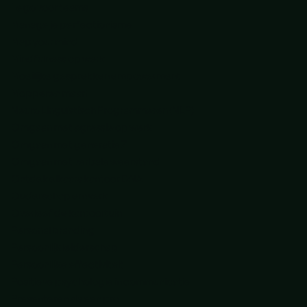
Lego voor teams
Manage je perfectionisme
Map your mind
Mindfulness op werk
Moeilijke gesprekken empowerment
Mopperen maar!
Neuro Linguïstisch Programmeren (NLP)
Omgaan met agressie op werk
Omgaan met generatie Z
Omgaan met verbale weerstand
Ontdek elkaars kantoor DNA
Ouderschap en werk
Overleef de kantoortuin
Personal branding
Persoonlijk leiderschap
Persoonlijke effectiviteit
Positieve psychologie in communicatie
Presenteren als een pro