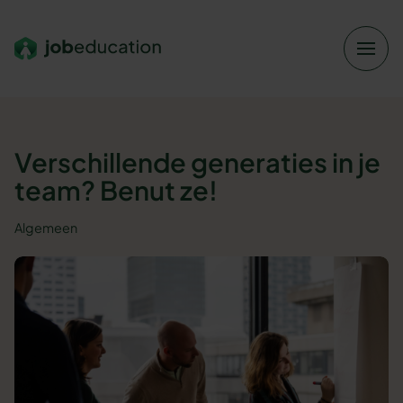
Verder naar navigatie
Ga naar hoofdinhoud
Footer
Verschillende generaties in je
team? Benut ze!
Algemeen