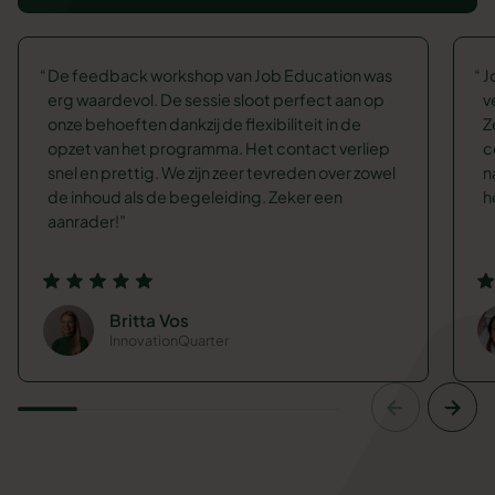
De feedback workshop van Job Education was
J
erg waardevol. De sessie sloot perfect aan op
v
onze behoeften dankzij de flexibiliteit in de
Z
opzet van het programma. Het contact verliep
c
snel en prettig. We zijn zeer tevreden over zowel
n
de inhoud als de begeleiding. Zeker een
h
aanrader!
Britta Vos
InnovationQuarter