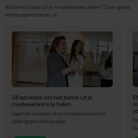
Wil je het beste uit je medewerkers halen? Onze gratis
whitepapers helpen je.
Whitepaper
38 adviezen om het beste uit je
E
medewerkers te halen
m
zo
Haal het meeste uit je medewerkers met
F
deze gratis whitepaper.
me