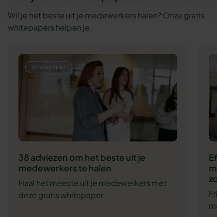
Wil je het beste uit je medewerkers halen? Onze gratis
whitepapers helpen je.
Whitepaper
38 adviezen om het beste uit je
E
medewerkers te halen
m
zo
Haal het meeste uit je medewerkers met
F
deze gratis whitepaper.
me