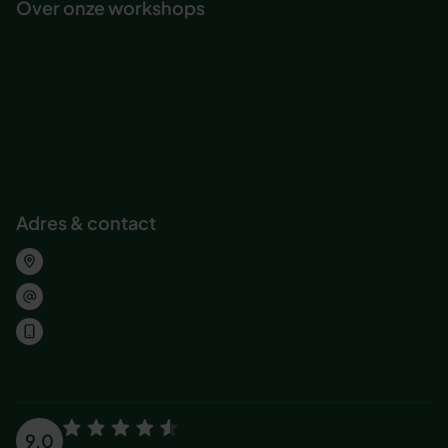
Over onze workshops
Onze Actief Leren-methode
Workshop journeys
Trainingsacteur
Maatwerk workshop
Abonnement voor organisaties
Inspirererende workshops bedrijven
Adres & contact
Wolvenplein 25, Utrecht
welkom@jobeducation.nl
030 – 227 2404
9.0