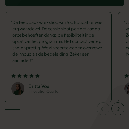
De feedback workshop van Job Education was
J
erg waardevol. De sessie sloot perfect aan op
v
onze behoeften dankzij de flexibiliteit in de
Z
opzet van het programma. Het contact verliep
c
snel en prettig. We zijn zeer tevreden over zowel
n
de inhoud als de begeleiding. Zeker een
h
aanrader!
Britta Vos
InnovationQuarter