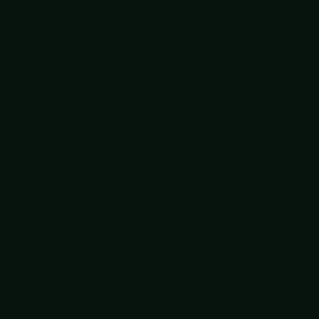
Effectief beïnvloeden
Effectief complimenteren
Effectief stakeholder management
Fail Forward: Groei door fouten
Feedback for growth
Feedforward
Focus en aandacht
Hack je brein
Improvisatietheater
Inclusiviteit en diversiteit
Interculturele communicatie
Je ideale ik
Ken je kernkwadranten
Kennismaken met AI
Kledingstijl en kleurkeuze
Krachtig netwerken
Krachtig openbaar spreken
Lachworkshop