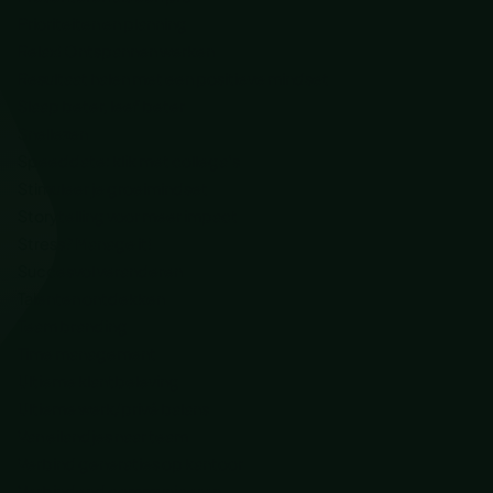
Prioriteiten en planning
Relax! Ontspannen werken
Resultaat halen met een positieve mindset
Slaap beter, leef beter
Snellezen
Speeddate: klik met collega’s
Stimuleer je groeimindset
Storytelling voor meer impact
Stress? Manage it!
Succesvol veranderen
Talenten ontdekken
Team branding
Time management
Ultieme klantbeleving
Ultieme werk/privé balans
Van eilandjes naar team
Verbind generaties op kantoor
Verbindend communiceren