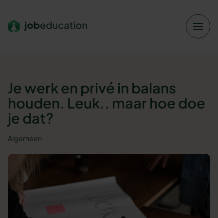
Verder naar navigatie
Ga naar hoofdinhoud
Footer
Je werk en privé in balans
houden. Leuk.. maar hoe doe
je dat?
Algemeen