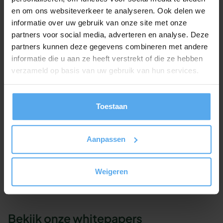
Heb je interesse in deze zakelijke workshop en
en om ons websiteverkeer te analyseren. Ook delen we
wil je graag even sparren over jullie situatie en
informatie over uw gebruik van onze site met onze
specifieke leerdoelen?
We
helpen je met plezier
partners voor social media, adverteren en analyse. Deze
verder!
partners kunnen deze gegevens combineren met andere
informatie die u aan ze heeft verstrekt of die ze hebben
Onze workshop adviseurs staan klaar om je
verzameld op basis van uw gebruik van hun services.
geheel vrijblijvend te adviseren.
Contact opnemen
Toestaan
Offerte aanvragen
Aanpassen
Of bel ons gewoon even op 030 - 227 2404
Weigeren
Bekijk onze whitepapers