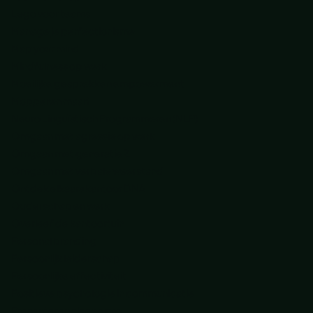
Lego voor teams
Manage je perfectionisme
Map your mind
Mindfulness op werk
Moeilijke gesprekken empowerment
Mopperen maar!
Neuro Linguïstisch Programmeren (NLP)
Omgaan met agressie op werk
Omgaan met generatie Z
Omgaan met verbale weerstand
Ontdek elkaars kantoor DNA
Ouderschap en werk
Overleef de kantoortuin
Personal branding
Persoonlijk leiderschap
Persoonlijke effectiviteit
Positieve psychologie in communicatie
Presenteren als een pro