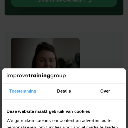
Ontdek onze workshops
Toestemming
Details
Over
Deze website maakt gebruik van cookies
Hulp of advies nodig?
We gebruiken cookies om content en advertenties te
personaliseren, om functies voor social media te bieden