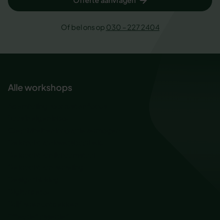
Offerte aanvragen
Of bel ons op
030 – 227 2404
Alle workshops
Ademhaling voor rust en focus
Baas in eigen inbox
Creativiteit en innovatievermogen
De kracht van kwetsbaarheid
De kracht van lichaamstaal
De kracht van verveling
Design thinking
Digital detox
Drijfveren ontdekken
Effectief assertief