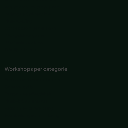
Vergaderen.. maar dan goed
Verjaag de Calimero in je
Vitale voeding
Wat te doen bij je pensioen
Werkgeluk vergroten
Word suiker de baas
Zakelijk tekenen
Workshops per categorie
Professionele competenties
Communicatie
Persoonlijke effectiviteit
Vitaliteit & werkplezier
Persoonlijke ontwikkeling
Teambuilding & ontwikkeling