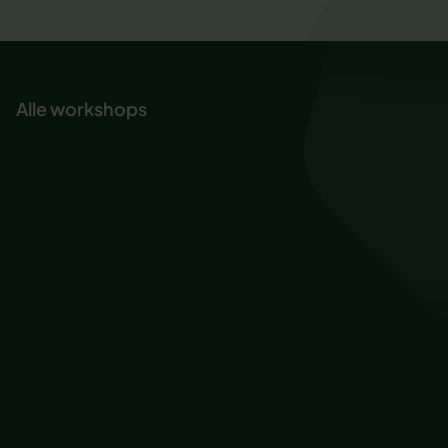
Alle workshops
Ademhaling voor rust en focus
Baas in eigen inbox
Creativiteit en innovatievermogen
De kracht van kwetsbaarheid
De kracht van lichaamstaal
De kracht van verveling
Design thinking
Digital detox
Drijfveren ontdekken
Effectief assertief
Effectief beïnvloeden
Effectief complimenteren
Effectief stakeholder management