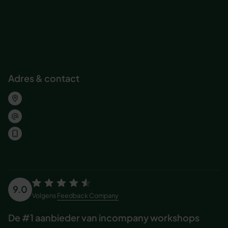
Workshop journeys
Trainingsacteur
Maatwerk workshop
Abonnement voor organisaties
Inspirererende workshops bedrijven
Adres & contact
Wolvenplein 25, Utrecht
welkom@jobeducation.nl
030 – 227 2404
9.0
Volgens
Feedback Company
De #1 aanbieder van incompany workshops