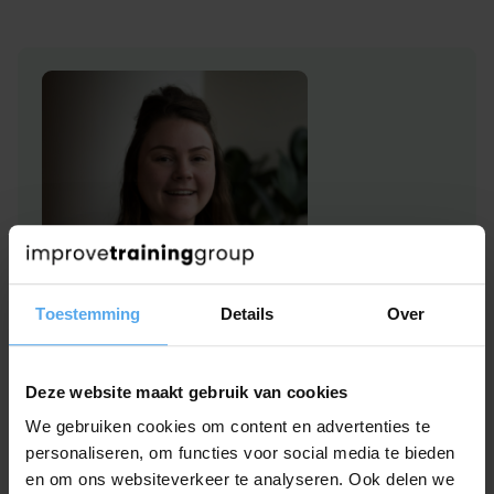
Toestemming
Details
Over
Hulp of advies nodig?
Deze website maakt gebruik van cookies
Heb je interesse in deze zakelijke workshop en
We gebruiken cookies om content en advertenties te
wil je graag even sparren over jullie situatie en
personaliseren, om functies voor social media te bieden
specifieke leerdoelen?
We
helpen je met plezier
en om ons websiteverkeer te analyseren. Ook delen we