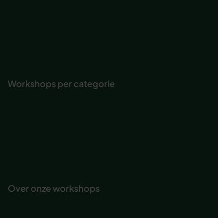
Vitale voeding
Wat te doen bij je pensioen
Werkgeluk vergroten
Word suiker de baas
Zakelijk tekenen
Workshops per categorie
Professionele competenties
Communicatie
Persoonlijke effectiviteit
Vitaliteit & werkplezier
Persoonlijke ontwikkeling
Teambuilding & ontwikkeling
Over onze workshops
Onze Actief Leren-methode