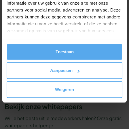
verder!
informatie over uw gebruik van onze site met onze
partners voor social media, adverteren en analyse. Deze
Onze workshop adviseurs staan klaar om je
partners kunnen deze gegevens combineren met andere
geheel vrijblijvend te adviseren.
informatie die u aan ze heeft verstrekt of die ze hebben
verzameld op basis van uw gebruik van hun services.
Contact opnemen
Toestaan
Offerte aanvragen
Of bel ons gewoon even op 030 - 227 2404
Aanpassen
Weigeren
Bekijk onze whitepapers
Wil je het beste uit je medewerkers halen? Onze gratis
whitepapers helpen je.