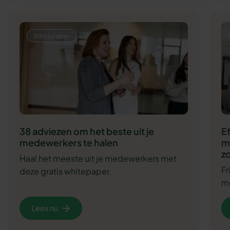
Whitepaper
38 adviezen om het beste uit je
E
medewerkers te halen
m
zo
Haal het meeste uit je medewerkers met
F
deze gratis whitepaper.
me
Lees nu