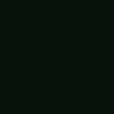
Fail Forward: Groei door fouten
Feedback for growth
Feedforward
Focus en aandacht
Hack je brein
Improvisatietheater
Inclusiviteit en diversiteit
Interculturele communicatie
Je ideale ik
Ken je kernkwadranten
Kennismaken met AI
Kledingstijl en kleurkeuze
Krachtig netwerken
Krachtig openbaar spreken
Lachworkshop
Lego voor teams
Manage je perfectionisme