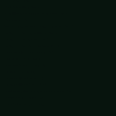
Map your mind
Mindfulness op werk
Moeilijke gesprekken empowerment
Mopperen maar!
Neuro Linguïstisch Programmeren (NLP)
Omgaan met agressie op werk
Omgaan met generatie Z
Omgaan met verbale weerstand
Ontdek elkaars kantoor DNA
Ouderschap en werk
Overleef de kantoortuin
Personal branding
Persoonlijk leiderschap
Persoonlijke effectiviteit
Positieve psychologie in communicatie
Presenteren als een pro
Prioriteiten en planning
Relax! Ontspannen werken