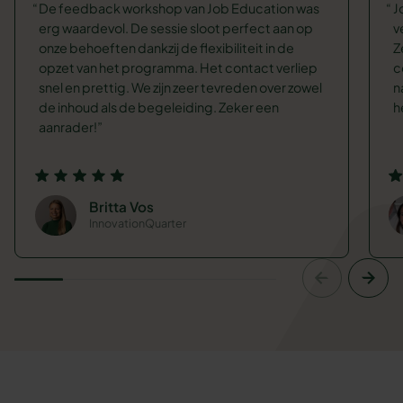
De feedback workshop van Job Education was
J
erg waardevol. De sessie sloot perfect aan op
v
onze behoeften dankzij de flexibiliteit in de
Z
opzet van het programma. Het contact verliep
c
snel en prettig. We zijn zeer tevreden over zowel
n
de inhoud als de begeleiding. Zeker een
h
aanrader!
Britta Vos
InnovationQuarter