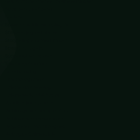
Resultaat halen met een positieve mindset
Slaap beter, leef beter
Snellezen
Speeddate: klik met collega’s
Stimuleer je groeimindset
Storytelling voor meer impact
Stress? Manage it!
Succesvol veranderen
Talenten ontdekken
Team branding
Time management
Ultieme klantbeleving
Ultieme werk/privé balans
Van eilandjes naar team
Verbind generaties op kantoor
Verbindend communiceren
Vergaderen.. maar dan goed
Verjaag de Calimero in je