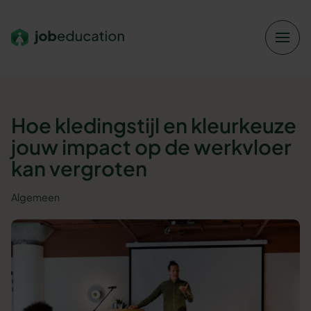
Verder naar navigatie
Ga naar hoofdinhoud
Footer
Hoe kledingstijl en kleurkeuze
jouw impact op de werkvloer
kan vergroten
Algemeen