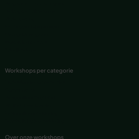
Vergaderen.. maar dan goed
Verjaag de Calimero in je
Vitale voeding
Wat te doen bij je pensioen
Werkgeluk vergroten
Word suiker de baas
Zakelijk tekenen
Workshops per categorie
Professionele competenties
Communicatie
Persoonlijke effectiviteit
Vitaliteit & werkplezier
Persoonlijke ontwikkeling
Teambuilding & ontwikkeling
Over onze workshops