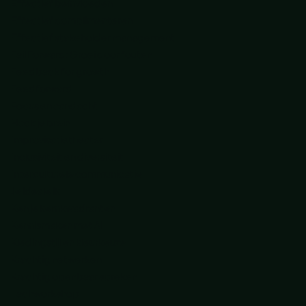
Effectief beïnvloeden
Effectief complimenteren
Effectief stakeholder management
Fail Forward: Groei door fouten
Feedback for growth
Feedforward
Focus en aandacht
Hack je brein
Improvisatietheater
Inclusiviteit en diversiteit
Interculturele communicatie
Je ideale ik
Ken je kernkwadranten
Kennismaken met AI
Kledingstijl en kleurkeuze
Krachtig netwerken
Krachtig openbaar spreken
Lachworkshop