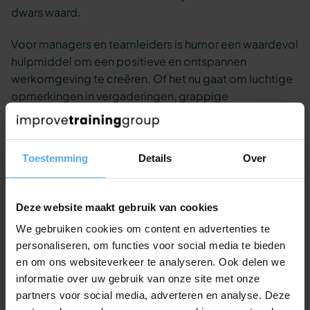
dwars waard.
Voor managers en teamleiders is humor een waardevol
hulpmiddel om een positieve en ontspannen
werkomgeving te creëren. Of het nu gaat om luchtige
opmerkingen in vergaderingen, grappige
teambuildingactiviteiten of het doorbreken van
spanning tijdens stressvolle momenten – humor helpt
om teams hechter, veerkrachtiger en productiever te
Toestemming
Details
Over
maken.
Deze website maakt gebruik van cookies
Kunnen we je nog ergens mee
We gebruiken cookies om content en advertenties te
helpen?
personaliseren, om functies voor social media te bieden
en om ons websiteverkeer te analyseren. Ook delen we
informatie over uw gebruik van onze site met onze
Bekijk de workshop Lachen maar!
partners voor social media, adverteren en analyse. Deze