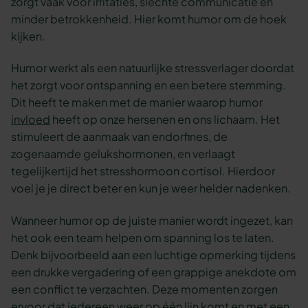
zorgt vaak voor irritaties, slechte communicatie en
minder betrokkenheid. Hier komt humor om de hoek
kijken.
Humor werkt als een natuurlijke stressverlager doordat
het zorgt voor ontspanning en een betere stemming.
Dit heeft te maken met de manier waarop humor
invloed
heeft op onze hersenen en ons lichaam. Het
stimuleert de aanmaak van endorfines, de
zogenaamde gelukshormonen, en verlaagt
tegelijkertijd het stresshormoon cortisol. Hierdoor
voel je je direct beter en kun je weer helder nadenken.
Wanneer humor op de juiste manier wordt ingezet, kan
het ook een team helpen om spanning los te laten.
Denk bijvoorbeeld aan een luchtige opmerking tijdens
een drukke vergadering of een grappige anekdote om
een conflict te verzachten. Deze momenten zorgen
ervoor dat iedereen weer op één lijn komt en met een