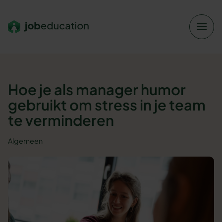
Verder naar navigatie
Ga naar hoofdinhoud
Footer
Hoe je als manager humor
gebruikt om stress in je team
te verminderen
Algemeen