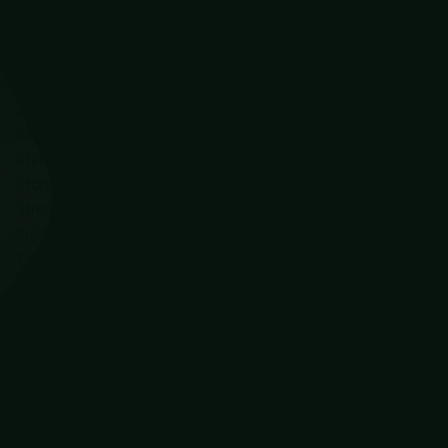
Prioriteiten en planning
Relax! Ontspannen werken
Resultaat halen met een positieve mindset
Slaap beter, leef beter
Snellezen
Speeddate: klik met collega’s
Stimuleer je groeimindset
Storytelling voor meer impact
Stress? Manage it!
Succesvol veranderen
Talenten ontdekken
Team branding
Time management
Ultieme klantbeleving
Ultieme werk/privé balans
Van eilandjes naar team
Verbind generaties op kantoor
Verbindend communiceren