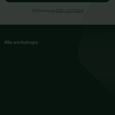
Of bel ons op
030 – 227 2404
Alle workshops
Ademhaling voor rust en focus
Baas in eigen inbox
Creativiteit en innovatievermogen
De kracht van kwetsbaarheid
De kracht van lichaamstaal
De kracht van verveling
Design thinking
Digital detox
Drijfveren ontdekken
Effectief assertief