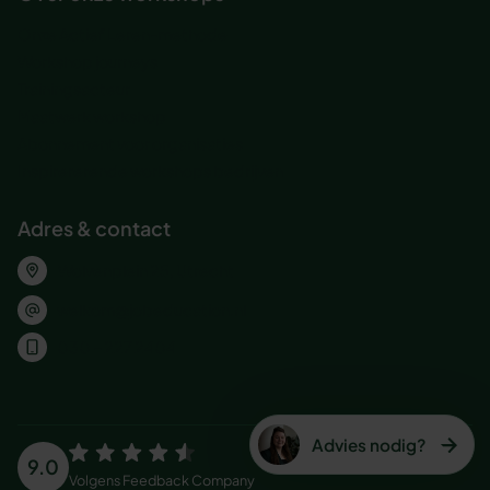
Onze Actief Leren-methode
Workshop journeys
Trainingsacteur
Maatwerk workshop
Abonnement voor organisaties
Inspirererende workshops bedrijven
Adres & contact
Wolvenplein 25, Utrecht
welkom@jobeducation.nl
030 – 227 2404
Advies nodig?
9.0
Volgens
Feedback Company