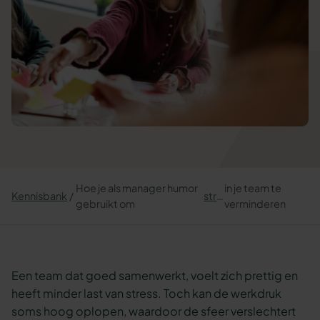
Hoe je als manager humor
in je team te
Kennisbank
stress
gebruikt om
verminderen
Een team dat goed samenwerkt, voelt zich prettig en
heeft minder last van stress. Toch kan de werkdruk
soms hoog oplopen, waardoor de sfeer verslechtert