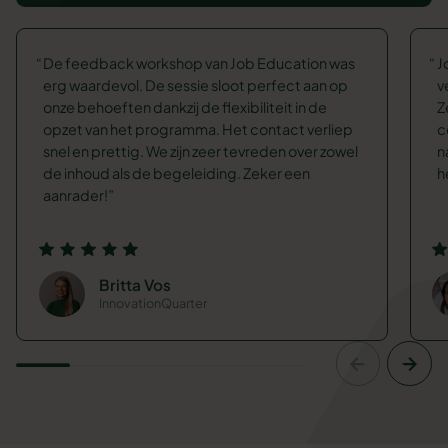
De feedback workshop van Job Education was
J
erg waardevol. De sessie sloot perfect aan op
v
onze behoeften dankzij de flexibiliteit in de
Z
opzet van het programma. Het contact verliep
c
snel en prettig. We zijn zeer tevreden over zowel
n
de inhoud als de begeleiding. Zeker een
h
aanrader!
Britta Vos
InnovationQuarter