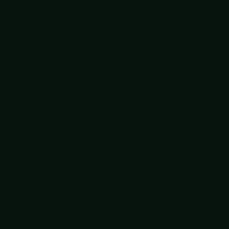
Lego voor teams
Manage je perfectionisme
Map your mind
Mindfulness op werk
Moeilijke gesprekken empowerment
Mopperen maar!
Neuro Linguïstisch Programmeren (NLP)
Omgaan met agressie op werk
Omgaan met generatie Z
Omgaan met verbale weerstand
Ontdek elkaars kantoor DNA
Ouderschap en werk
Overleef de kantoortuin
Personal branding
Persoonlijk leiderschap
Persoonlijke effectiviteit
Positieve psychologie in communicatie
Presenteren als een pro