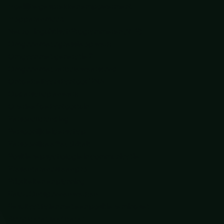
Moeilijke gesprekken empowerment
Mopperen maar!
Neuro Linguïstisch Programmeren (NLP)
Omgaan met agressie op werk
Omgaan met generatie Z
Omgaan met verbale weerstand
Ontdek elkaars kantoor DNA
Ouderschap en werk
Overleef de kantoortuin
Personal branding
Persoonlijk leiderschap
Persoonlijke effectiviteit
Positieve psychologie in communicatie
Presenteren als een pro
Prioriteiten en planning
Relax! Ontspannen werken
Resultaat halen met een positieve mindset
Slaap beter, leef beter