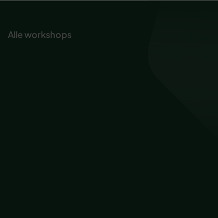
Alle workshops
Ademhaling voor rust en focus
Baas in eigen inbox
Creativiteit en innovatievermogen
De kracht van kwetsbaarheid
De kracht van lichaamstaal
De kracht van verveling
Design thinking
Digital detox
Drijfveren ontdekken
Effectief assertief
Effectief beïnvloeden
Effectief complimenteren
Effectief stakeholder management
Fail Forward: Groei door fouten