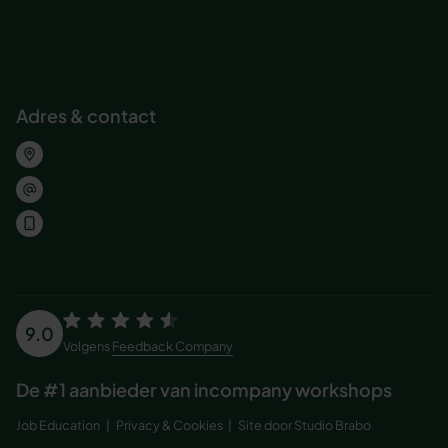
Maatwerk workshop
Abonnement voor organisaties
Inspirererende workshops bedrijven
Adres & contact
Wolvenplein 25, Utrecht
welkom@jobeducation.nl
030 – 227 2404
9.0
Volgens
Feedback Company
De #1 aanbieder van incompany workshops
Job Education
Privacy & Cookies
Site door Studio Brabo