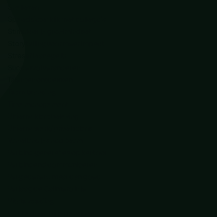
Snellezen
Speeddate: klik met collega’s
Stimuleer je groeimindset
Storytelling voor meer impact
Stress? Manage it!
Succesvol veranderen
Talenten ontdekken
Team branding
Time management
Ultieme klantbeleving
Ultieme werk/privé balans
Van eilandjes naar team
Verbind generaties op kantoor
Verbindend communiceren
Vergaderen.. maar dan goed
Verjaag de Calimero in je
Vitale voeding
Wat te doen bij je pensioen