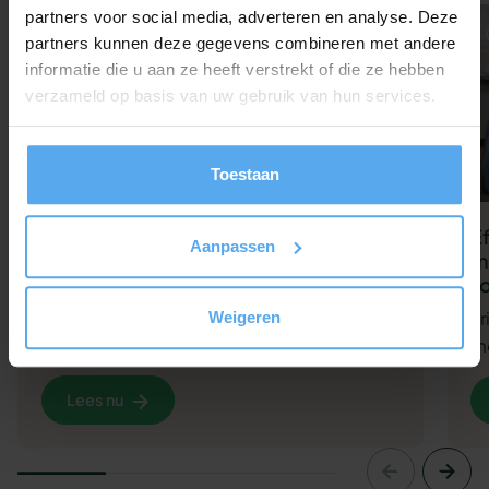
partners voor social media, adverteren en analyse. Deze
Whitepaper
partners kunnen deze gegevens combineren met andere
informatie die u aan ze heeft verstrekt of die ze hebben
verzameld op basis van uw gebruik van hun services.
Toestaan
38 adviezen om het beste uit je
E
Aanpassen
medewerkers te halen
m
zo
Haal het meeste uit je medewerkers met
F
Weigeren
deze gratis whitepaper.
me
Lees nu