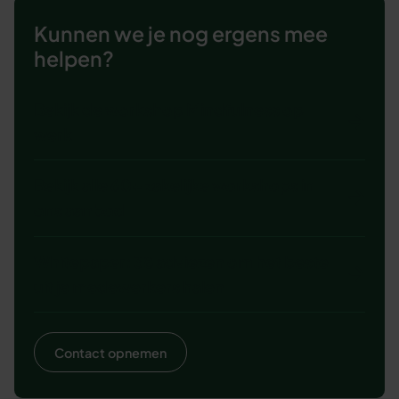
Kunnen we je nog ergens mee
helpen?
Bekijk de workshop Mindfulness op
werk
Bekijk alle 60+ zakelijke workshops in
ons aanbod
Whitepaper: 38 adviezen om het beste
uit je medewerkers halen
Contact opnemen