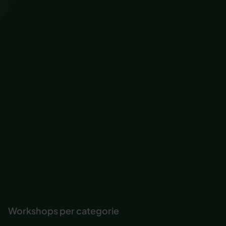
Talenten ontdekken
Team branding
Time management
Ultieme klantbeleving
Ultieme werk/privé balans
Van eilandjes naar team
Verbind generaties op kantoor
Verbindend communiceren
Vergaderen.. maar dan goed
Verjaag de Calimero in je
Vitale voeding
Wat te doen bij je pensioen
Werkgeluk vergroten
Word suiker de baas
Zakelijk tekenen
Workshops per categorie