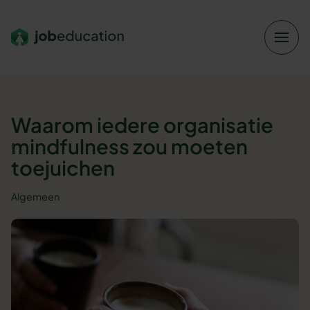
Verder naar navigatie
Ga naar hoofdinhoud
Footer
Waarom iedere organisatie
mindfulness zou moeten
toejuichen
Algemeen