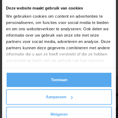
Deze website maakt gebruik van cookies
Of bel ons gewoon even op 030 - 227 2404
We gebruiken cookies om content en advertenties te
personaliseren, om functies voor social media te bieden
en om ons websiteverkeer te analyseren. Ook delen we
informatie over uw gebruik van onze site met onze
partners voor social media, adverteren en analyse. Deze
Bekijk onze whitepapers
partners kunnen deze gegevens combineren met andere
informatie die u aan ze heeft verstrekt of die ze hebben
Wil je het beste uit je medewerkers halen? Onze gratis
verzameld op basis van uw gebruik van hun services.
whitepapers helpen je.
Toestaan
Whitepaper
Aanpassen
Weigeren