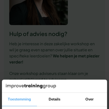
Hulp of advies nodig?
Heb je interesse in deze zakelijke workshop en
wil je graag even sparren over jullie situatie en
specifieke leerdoelen?
We
helpen je met plezier
verder!
Onze workshop adviseurs staan klaar om je
geheel vrijblijvend te adviseren.
Contact opnemen
Toestemming
Details
Over
Offerte aanvragen