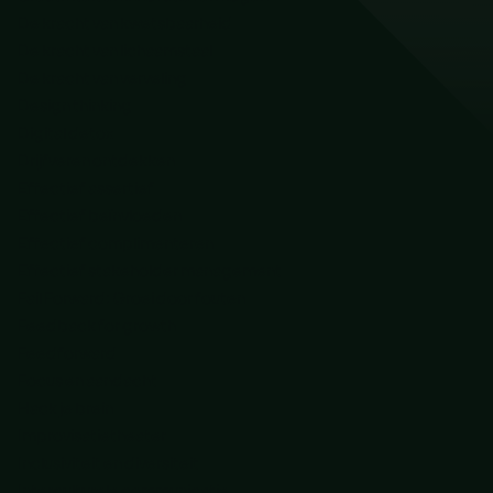
De kracht van kwetsbaarheid
De kracht van lichaamstaal
De kracht van verveling
Design thinking
Digital detox
Drijfveren ontdekken
Effectief assertief
Effectief beïnvloeden
Effectief complimenteren
Effectief stakeholder management
Fail Forward: Groei door fouten
Feedback for growth
Feedforward
Focus en aandacht
Hack je brein
Improvisatietheater
Inclusiviteit en diversiteit
Interculturele communicatie