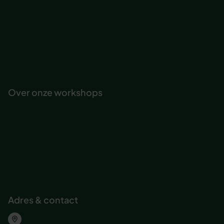
Professionele competenties
Communicatie
Persoonlijke effectiviteit
Vitaliteit & werkplezier
Persoonlijke ontwikkeling
Teambuilding & ontwikkeling
Over onze workshops
Onze Actief Leren-methode
Workshop journeys
Trainingsacteur
Maatwerk workshop
Abonnement voor organisaties
Inspirererende workshops bedrijven
Adres & contact
Wolvenplein 25, Utrecht