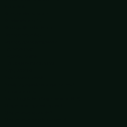
Je ideale ik
Ken je kernkwadranten
Kennismaken met AI
Kledingstijl en kleurkeuze
Krachtig netwerken
Krachtig openbaar spreken
Lachworkshop
Lego voor teams
Manage je perfectionisme
Map your mind
Mindfulness op werk
Moeilijke gesprekken empowerment
Mopperen maar!
Neuro Linguïstisch Programmeren (NLP)
Omgaan met agressie op werk
Omgaan met generatie Z
Omgaan met verbale weerstand
Ontdek elkaars kantoor DNA