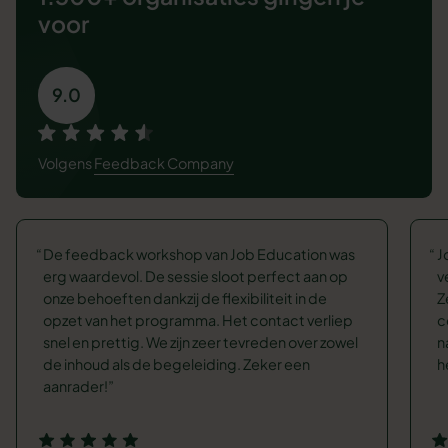
voor
9.0
Volgens
Feedback Company
De feedback workshop van Job Education was
J
erg waardevol. De sessie sloot perfect aan op
v
onze behoeften dankzij de flexibiliteit in de
Z
opzet van het programma. Het contact verliep
c
snel en prettig. We zijn zeer tevreden over zowel
n
de inhoud als de begeleiding. Zeker een
h
aanrader!