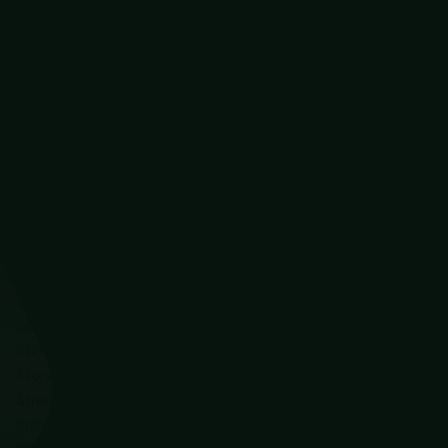
Ouderschap en werk
Overleef de kantoortuin
Personal branding
Persoonlijk leiderschap
Persoonlijke effectiviteit
Positieve psychologie in communicatie
Presenteren als een pro
Prioriteiten en planning
Relax! Ontspannen werken
Resultaat halen met een positieve mindset
Slaap beter, leef beter
Snellezen
Speeddate: klik met collega’s
Stimuleer je groeimindset
Storytelling voor meer impact
Stress? Manage it!
Succesvol veranderen