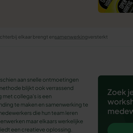
hterbij elkaar brengt en
samenwerking
versterkt
sschien aan snelle ontmoetingen
methode blijkt ook verrassend
Zoek je
 met collega's is een
worksh
inding te maken en samenwerking te
medew
medewerkers die hun team leren
amenwerken maar elkaars werkelijke
biedt een creatieve oplossing.