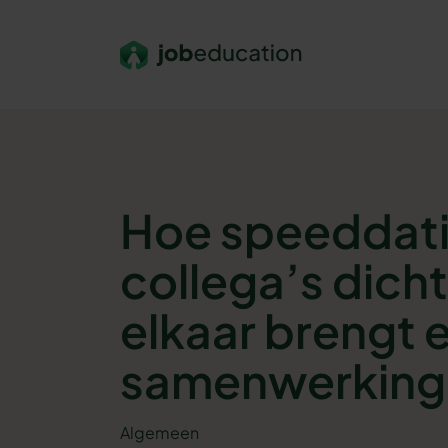
Verder naar navigatie
Ga naar hoofdinhoud
Footer
Hoe speeddat
collega’s dicht
elkaar brengt 
samenwerking 
Algemeen