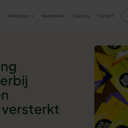
Workshops
Kennisbank
Over ons
Contact
ing
erbij
en
versterkt