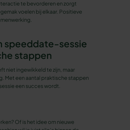
nteractie te bevorderen en zorgt
gemak voelen bij elkaar. Positieve
samenwerking.
en speeddate-sessie
che stappen
 niet ingewikkeld te zijn, maar
. Met een aantal praktische stappen
 sessie een succes wordt.
t
rken? Of is het idee om nieuwe
schien wil je juist silo’s binnen de