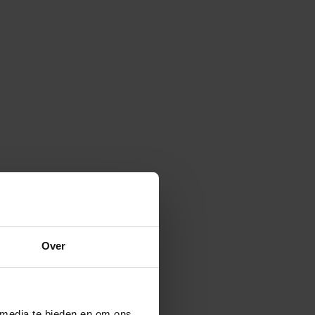
Over
 media te bieden en om ons