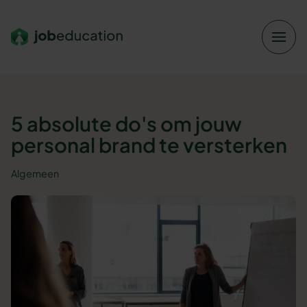
Verder naar navigatie
Ga naar hoofdinhoud
Footer
5 absolute do's om jouw
personal brand te versterken
Algemeen