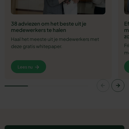
38 adviezen om het beste uit je
E
medewerkers te halen
m
zo
Haal het meeste uit je medewerkers met
F
deze gratis whitepaper.
me
Lees nu