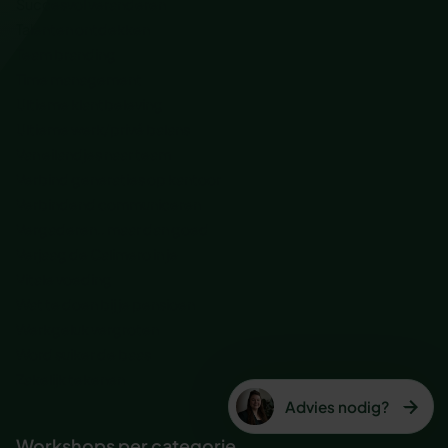
Succesvol veranderen
Talenten ontdekken
Team branding
Time management
Ultieme klantbeleving
Ultieme werk/privé balans
Van eilandjes naar team
Verbind generaties op kantoor
Verbindend communiceren
Vergaderen.. maar dan goed
Verjaag de Calimero in je
Vitale voeding
Wat te doen bij je pensioen
Werkgeluk vergroten
Word suiker de baas
Zakelijk tekenen
Advies nodig?
Workshops per categorie