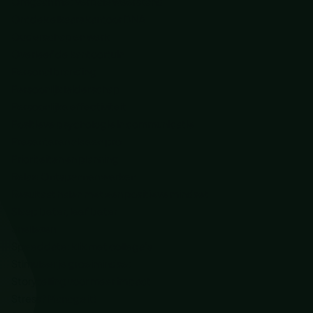
Omgaan met verbale weerstand
Ontdek elkaars kantoor DNA
Ouderschap en werk
Overleef de kantoortuin
Personal branding
Persoonlijk leiderschap
Persoonlijke effectiviteit
Positieve psychologie in communicatie
Presenteren als een pro
Prioriteiten en planning
Relax! Ontspannen werken
Resultaat halen met een positieve mindset
Slaap beter, leef beter
Snellezen
Speeddate: klik met collega’s
Stimuleer je groeimindset
Storytelling voor meer impact
Stress? Manage it!