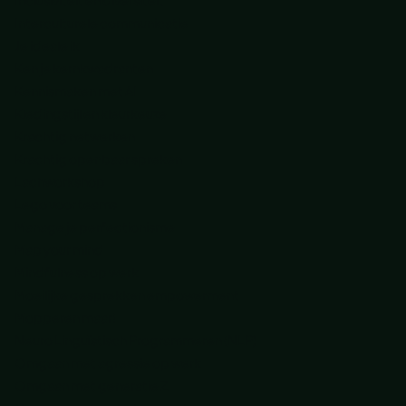
Inclusiviteit en diversiteit
Interculturele communicatie
Je ideale ik
Ken je kernkwadranten
Kennismaken met AI
Kledingstijl en kleurkeuze
Krachtig netwerken
Krachtig openbaar spreken
Lachworkshop
Lego voor teams
Manage je perfectionisme
Map your mind
Mindfulness op werk
Moeilijke gesprekken empowerment
Mopperen maar!
Neuro Linguïstisch Programmeren (NLP)
Omgaan met agressie op werk
Omgaan met generatie Z