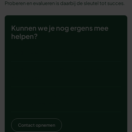
Proberen en evalueren is daarbij de sleutel tot succes.
Kunnen we je nog ergens mee
helpen?
Bekijk de workshop Personal branding
Bekijk alle 60+ zakelijke workshops in
ons aanbod
Whitepaper: 38 adviezen om het beste
uit je medewerkers halen
Contact opnemen