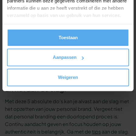
partners kunnen deze gegevens combineren met andere
En over twee jaar wil je minimaal 2 keer per jaar
informatie die u aan ze heeft verstrekt of die ze hebben
gevraagd worden voor data analyse projecten. Tussen
verzameld op basis van uw gebruik van hun services.
de punten van 1, 2 en 3 jaar kan je nog meerdere kleine
stappen en doelstellingen toevoegen.
Toestaan
Door op deze manier na te denken over je
doelstellingen en je personal brand, maak je
eenvoudig een plan. Daarnaast motiveren deze
Aanpassen
kleinere stappen je om actief aan de slag te gaan met
het versterken van je brand.
Weigeren
En nu: aan de slag!
Met deze 5 absolute do’s kan je alvast aan de slag met
het opzetten van jouw personal brand. Vergeet niet
dat personal branding een doorlopend proces is.
Continu aandacht geven en focus houden op jouw
authenticiteit is belangrijk. Ga met de
tips
aan de slag.