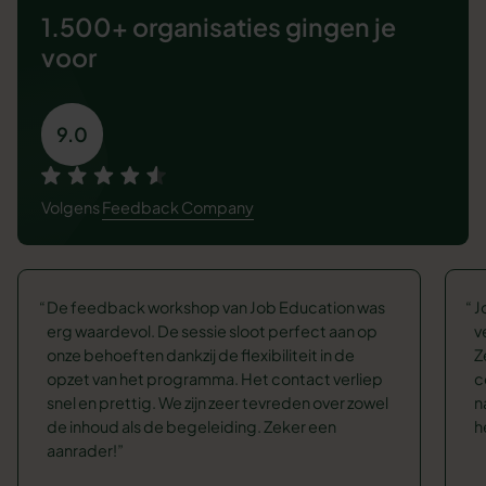
1.500+ organisaties
gingen je
voor
9.0
Volgens
Feedback Company
De feedback workshop van Job Education was
J
erg waardevol. De sessie sloot perfect aan op
v
onze behoeften dankzij de flexibiliteit in de
Z
opzet van het programma. Het contact verliep
c
snel en prettig. We zijn zeer tevreden over zowel
n
de inhoud als de begeleiding. Zeker een
h
aanrader!