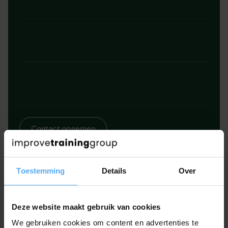
kernkwadranten
Bekijk alle 60+ zakelijke workshops in
ons aanbod
Whitepaper: 38 adviezen om het beste
uit je medewerkers halen
Contact opnemen
Toestemming
Details
Over
Zoek je een zakelijke workshop voor
Deze website maakt gebruik van cookies
je medewerkers?
We gebruiken cookies om content en advertenties te