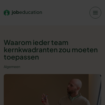
Verder naar navigatie
Ga naar hoofdinhoud
Footer
Waarom ieder team
kernkwadranten zou moeten
toepassen
Algemeen