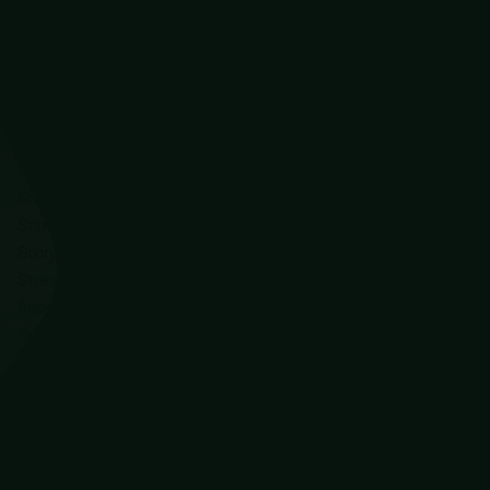
Positieve psychologie in communicatie
Presenteren als een pro
Prioriteiten en planning
Relax! Ontspannen werken
Resultaat halen met een positieve mindset
Slaap beter, leef beter
Snellezen
Speeddate: klik met collega’s
Stimuleer je groeimindset
Storytelling voor meer impact
Stress? Manage it!
Succesvol veranderen
Talenten ontdekken
Team branding
Time management
Ultieme klantbeleving
Ultieme werk/privé balans
Van eilandjes naar team