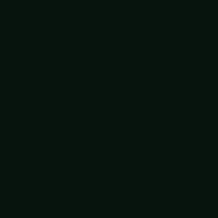
Krachtig openbaar spreken
Lachworkshop
Lego voor teams
Manage je perfectionisme
Map your mind
Mindfulness op werk
Moeilijke gesprekken empowerment
Mopperen maar!
Neuro Linguïstisch Programmeren (NLP)
Omgaan met agressie op werk
Omgaan met generatie Z
Omgaan met verbale weerstand
Ontdek elkaars kantoor DNA
Ouderschap en werk
Overleef de kantoortuin
Personal branding
Persoonlijk leiderschap
Persoonlijke effectiviteit