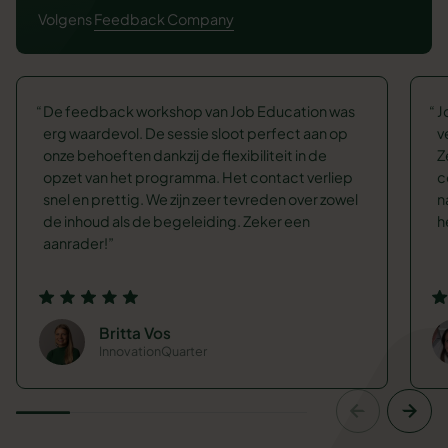
Volgens
Feedback Company
De feedback workshop van Job Education was
J
erg waardevol. De sessie sloot perfect aan op
v
onze behoeften dankzij de flexibiliteit in de
Z
opzet van het programma. Het contact verliep
c
snel en prettig. We zijn zeer tevreden over zowel
n
de inhoud als de begeleiding. Zeker een
h
aanrader!
Britta Vos
InnovationQuarter