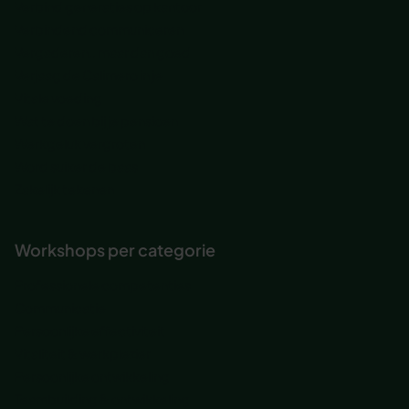
Verbind generaties op kantoor
Verbindend communiceren
Vergaderen.. maar dan goed
Verjaag de Calimero in je
Vitale voeding
Wat te doen bij je pensioen
Werkgeluk vergroten
Word suiker de baas
Zakelijk tekenen
Workshops per categorie
Professionele competenties
Communicatie
Persoonlijke effectiviteit
Vitaliteit & werkplezier
Persoonlijke ontwikkeling
Teambuilding & ontwikkeling