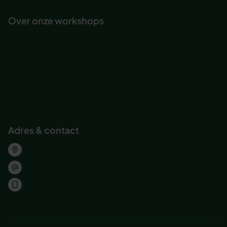
Over onze workshops
Onze Actief Leren-methode
Workshop journeys
Trainingsacteur
Maatwerk workshop
Abonnement voor organisaties
Inspirererende workshops bedrijven
Adres & contact
Wolvenplein 25, Utrecht
welkom@jobeducation.nl
030 – 227 2404