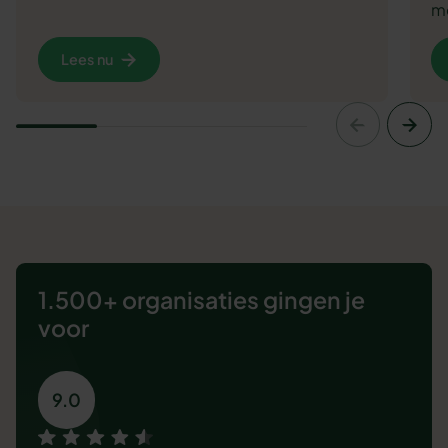
me
Lees nu
1.500+ organisaties
gingen je
voor
9.0