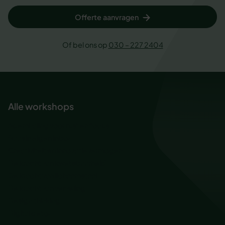
Offerte aanvragen
Of bel ons op
030 – 227 2404
Alle workshops
Ademhaling voor rust en focus
Baas in eigen inbox
Creativiteit en innovatievermogen
De kracht van kwetsbaarheid
De kracht van lichaamstaal
De kracht van verveling
Design thinking
Digital detox