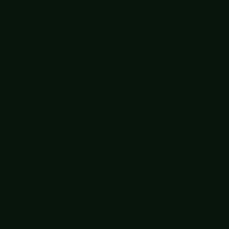
Drijfveren ontdekken
Effectief assertief
Effectief beïnvloeden
Effectief complimenteren
Effectief stakeholder management
Fail Forward: Groei door fouten
Feedback for growth
Feedforward
Focus en aandacht
Hack je brein
Improvisatietheater
Inclusiviteit en diversiteit
Interculturele communicatie
Je ideale ik
Ken je kernkwadranten
Kennismaken met AI
Kledingstijl en kleurkeuze
Krachtig netwerken