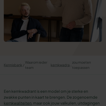
Waarom ieder
zou moeten
Kennisbank
kernkwadranten
team
toepassen
Een kernkwadrant is een model om je sterke en
zwakke punten in kaart te brengen. De zogenoemde
kernkwaliteiten
, maar ook jouw valkuilen, uitdagingen