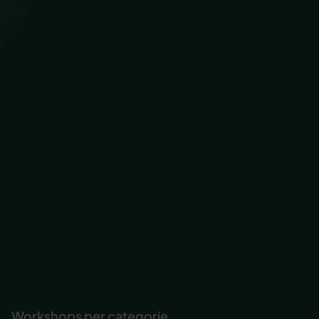
Succesvol veranderen
Talenten ontdekken
Team branding
Time management
Ultieme klantbeleving
Ultieme werk/privé balans
Van eilandjes naar team
Verbind generaties op kantoor
Verbindend communiceren
Vergaderen.. maar dan goed
Verjaag de Calimero in je
Vitale voeding
Wat te doen bij je pensioen
Werkgeluk vergroten
Word suiker de baas
Zakelijk tekenen
Workshops per categorie