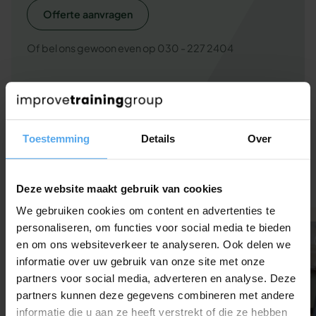
Offerte aanvragen
Of bel ons gewoon even op 030 - 227 2404
Bekijk onze whitepapers
Toestemming
Details
Over
Wil je het beste uit je medewerkers halen? Onze gratis
whitepapers helpen je.
Deze website maakt gebruik van cookies
We gebruiken cookies om content en advertenties te
personaliseren, om functies voor social media te bieden
Whitepaper
en om ons websiteverkeer te analyseren. Ook delen we
informatie over uw gebruik van onze site met onze
partners voor social media, adverteren en analyse. Deze
partners kunnen deze gegevens combineren met andere
informatie die u aan ze heeft verstrekt of die ze hebben