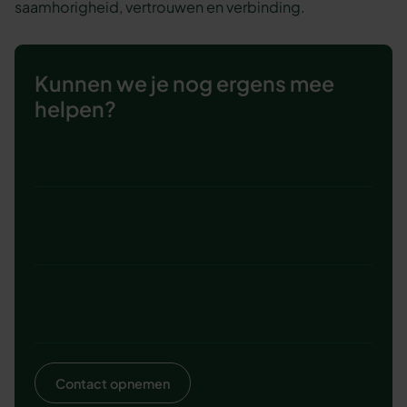
saamhorigheid, vertrouwen en verbinding.
Kunnen we je nog ergens mee
helpen?
Bekijk de workshop Mopperen maar!
Bekijk alle 60+ zakelijke workshops in
ons aanbod
Whitepaper: 38 adviezen om het beste
uit je medewerkers halen
Contact opnemen