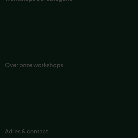
Professionele competenties
Communicatie
Persoonlijke effectiviteit
Vitaliteit & werkplezier
Persoonlijke ontwikkeling
Teambuilding & ontwikkeling
Over onze workshops
Onze Actief Leren-methode
Workshop journeys
Trainingsacteur
Maatwerk workshop
Abonnement voor organisaties
Inspirererende workshops bedrijven
Adres & contact