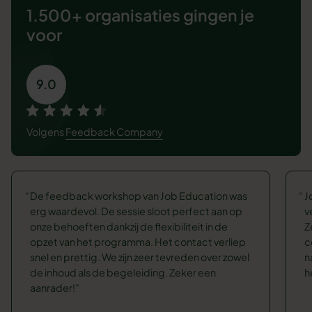
1.500+ organisaties
gingen je
voor
9.0
Volgens
Feedback Company
De feedback workshop van Job Education was
J
erg waardevol. De sessie sloot perfect aan op
v
onze behoeften dankzij de flexibiliteit in de
Z
opzet van het programma. Het contact verliep
c
snel en prettig. We zijn zeer tevreden over zowel
n
de inhoud als de begeleiding. Zeker een
h
aanrader!