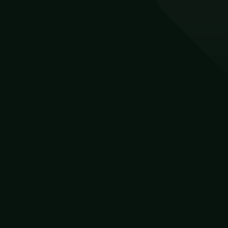
Creativiteit en innovatievermogen
De kracht van kwetsbaarheid
De kracht van lichaamstaal
De kracht van verveling
Design thinking
Digital detox
Drijfveren ontdekken
Effectief assertief
Effectief beïnvloeden
Effectief complimenteren
Effectief stakeholder management
Fail Forward: Groei door fouten
Feedback for growth
Feedforward
Focus en aandacht
Hack je brein
Improvisatietheater
Inclusiviteit en diversiteit