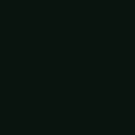
Interculturele communicatie
Je ideale ik
Ken je kernkwadranten
Kennismaken met AI
Kledingstijl en kleurkeuze
Krachtig netwerken
Krachtig openbaar spreken
Lachworkshop
Lego voor teams
Manage je perfectionisme
Map your mind
Mindfulness op werk
Moeilijke gesprekken empowerment
Mopperen maar!
Neuro Linguïstisch Programmeren (NLP)
Omgaan met agressie op werk
Omgaan met generatie Z
Omgaan met verbale weerstand