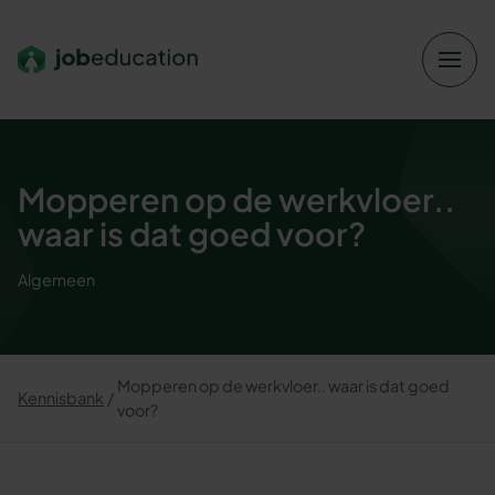
Verder naar navigatie
Ga naar hoofdinhoud
Footer
Mopperen op de werkvloer..
waar is dat goed voor?
Algemeen
Mopperen op de werkvloer.. waar is dat goed
Kennisbank
voor?