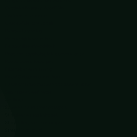
Ontdek elkaars kantoor DNA
Ouderschap en werk
Overleef de kantoortuin
Personal branding
Persoonlijk leiderschap
Persoonlijke effectiviteit
Positieve psychologie in communicatie
Presenteren als een pro
Prioriteiten en planning
Relax! Ontspannen werken
Resultaat halen met een positieve mindset
Slaap beter, leef beter
Snellezen
Speeddate: klik met collega’s
Stimuleer je groeimindset
Storytelling voor meer impact
Stress? Manage it!