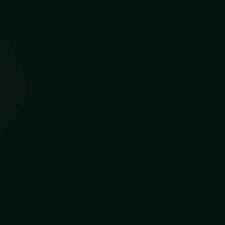
Relax! Ontspannen werken
Resultaat halen met een positieve mindset
Slaap beter, leef beter
Snellezen
Speeddate: klik met collega’s
Stimuleer je groeimindset
Storytelling voor meer impact
Stress? Manage it!
Succesvol veranderen
Talenten ontdekken
Team branding
Time management
Ultieme klantbeleving
Ultieme werk/privé balans
Van eilandjes naar team
Verbind generaties op kantoor
Verbindend communiceren
Vergaderen.. maar dan goed