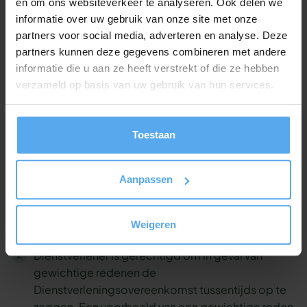
en om ons websiteverkeer te analyseren. Ook delen we
Opdrachtgever worden opgezegd voorafgaand
informatie over uw gebruik van onze site met onze
aan de uitvoering. De opzegging dient schriftelijk
partners voor social media, adverteren en analyse. Deze
plaats te vinden door middel van een e-mail of
partners kunnen deze gegevens combineren met andere
een brief. Bij opzegging is Opdrachtgever de
informatie die u aan ze heeft verstrekt of die ze hebben
volgende percentages van het factuurbedrag
verzameld op basis van uw gebruik van hun services.
verschuldigd:
Meer dan 4 weken voor de (eerste)
Toestaan
trainingsdag: 40%
4 tot 2 weken voor de (eerste) trainingsdag:
75%
Aanpassen
Minder dan 2 weken voor de (eerste)
trainingsdag: 100%
Weigeren
Dienstverlener is gerechtigd om in geval van
gewichtige redenen de
Dienstverleningsovereenkomst tussentijds op te
zeggen. Een voorbeeld van een gewichtige reden