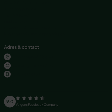
Onze Actief Leren-methode
Workshop journeys
Trainingsacteur
Maatwerk workshop
Abonnement voor organisaties
Inspirererende workshops bedrijven
Adres & contact
Wolvenplein 25, Utrecht
welkom@jobeducation.nl
030 – 227 2404
9.0
Volgens
Feedback Company