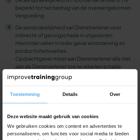
beperkt tot het bedrag van de overeengekomen
Vergoeding
De aansprakelijkheid van Dienstverlener voor
indirecte of gevolgschade is uitgesloten.
Hieronder vallen in ieder geval winstderving en
productiviteitsverlies.
Opdrachtgever moet aan Dienstverlener alle niet
aan de Dienstverlener toe te rekenen schade
vergoeden die deze lijdt in verband met de
uitvoering van de opdracht, tenzij er sprake is van
grove schuld, opzet of bewuste roekeloosheid
Toestemming
Details
Over
van Dienstverlener zelf.
Artikel 9) Einde van de
Deze website maakt gebruik van cookies
Dienstverleningsovereenkomst
We gebruiken cookies om content en advertenties te
personaliseren, om functies voor social media te bieden
De Dienstverleningsovereenkomst kan door