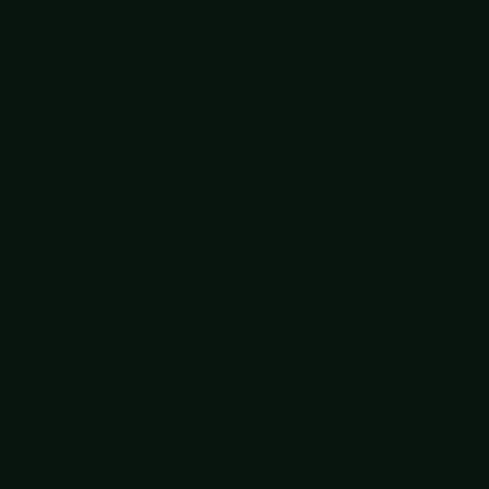
Manage je perfectionisme
Map your mind
Mindfulness op werk
Moeilijke gesprekken empowerment
Mopperen maar!
Neuro Linguïstisch Programmeren (NLP)
Omgaan met agressie op werk
Omgaan met generatie Z
Omgaan met verbale weerstand
Ontdek elkaars kantoor DNA
Ouderschap en werk
Overleef de kantoortuin
Personal branding
Persoonlijk leiderschap
Persoonlijke effectiviteit
Positieve psychologie in communicatie
Presenteren als een pro
Prioriteiten en planning