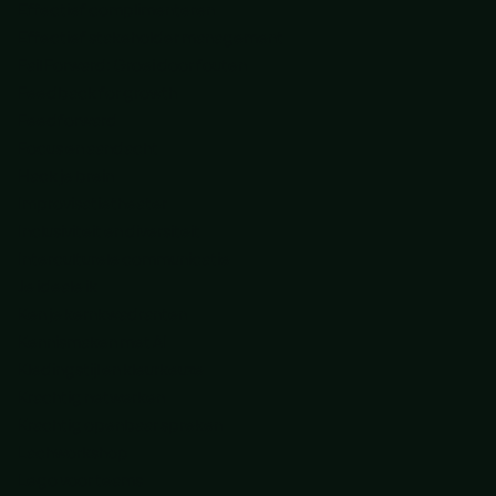
Effectief complimenteren
Effectief stakeholder management
Fail Forward: Groei door fouten
Feedback for growth
Feedforward
Focus en aandacht
Hack je brein
Improvisatietheater
Inclusiviteit en diversiteit
Interculturele communicatie
Je ideale ik
Ken je kernkwadranten
Kennismaken met AI
Kledingstijl en kleurkeuze
Krachtig netwerken
Krachtig openbaar spreken
Lachworkshop
Lego voor teams