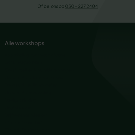
Of bel ons op
030 – 227 2404
Alle workshops
Ademhaling voor rust en focus
Baas in eigen inbox
Creativiteit en innovatievermogen
De kracht van kwetsbaarheid
De kracht van lichaamstaal
De kracht van verveling
Design thinking
Digital detox
Drijfveren ontdekken
Effectief assertief
Effectief beïnvloeden