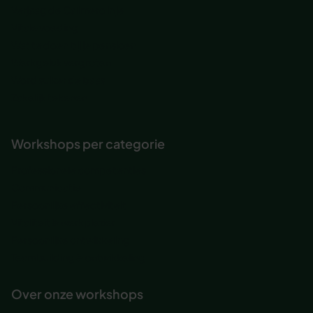
Verjaag de Calimero in je
Vitale voeding
Wat te doen bij je pensioen
Werkgeluk vergroten
Word suiker de baas
Zakelijk tekenen
Workshops per categorie
Professionele competenties
Communicatie
Persoonlijke effectiviteit
Vitaliteit & werkplezier
Persoonlijke ontwikkeling
Teambuilding & ontwikkeling
Over onze workshops